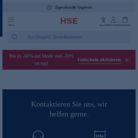
Tagesaktuelle Angebote
Menü
Ansicht
Mein Konto
Warenkorb
Bis zu -60% auf Mode und -20%
Gutschein aktivieren
on top!
Kontaktieren Sie uns, wir
helfen gerne.