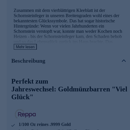
Zusammen mit dem vierblättrigen Kleeblatt ist der
Schornsteinfeger in unseren Breitengraden wohl eines der
bekanntesten Glückssymbole. Das hat sogar historische
Hintergründe: Wenn vor vielen Jahrhunderten ein
Schornstein verstopft war, konnte man weder Kochen noch
Heizen - bis der Schornsteinfeger kam, den Schaden behob
und so das Lebensglück zurück ins Haus brachte. Das
symbolträchtige Glücksmotiv ist hier in reinstem .9999 Gold
Mehr lesen
verewigt, umgesetzt in der höchsten Prägequalität Polierte
Platte (PP). Da Glücksbringer gerade zu Silvester, zu
Beschreibung
Neujahr und zu Geburtstagen gerne verschenkt werden,
kann dieser Goldmünzbarren gleich mehrfach für Freude
sorgen.
Perfekt zum
Die Details der Ausgabe im Überblick
Jahreswechsel: Goldmünzbarren "Viel
Glück"
ideales Geschenk mit Glücksbringer-Prägung
1/100 Oz reines .9999 Gold
Maße: 15,2 x 8,6 mm
Erhaltung: Polierte Platte - PP
mit Zertifikat
1/100 Oz reines .9999 Gold
Sichern Sie sich den tollen Goldglücksbringer gleich