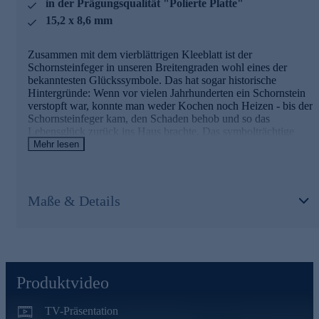
in der Prägungsqualität "Polierte Platte"
bequem online.
15,2 x 8,6 mm
Zusammen mit dem vierblättrigen Kleeblatt ist der
Schornsteinfeger in unseren Breitengraden wohl eines der
bekanntesten Glückssymbole. Das hat sogar historische
Hintergründe: Wenn vor vielen Jahrhunderten ein Schornstein
verstopft war, konnte man weder Kochen noch Heizen - bis der
Schornsteinfeger kam, den Schaden behob und so das
Lebensglück zurück ins Haus brachte. Das symbolträchtige
Glücksmotiv ist hier in reinstem .9999 Gold verewigt,
Mehr lesen
umgesetzt in der höchsten Prägequalität Polierte Platte (PP). Da
Glücksbringer gerade zu Silvester, zu Neujahr und zu
Geburtstagen gerne verschenkt werden, kann dieser
Goldmünzbarren gleich mehrfach für Freude sorgen.
Maße & Details
Die Details der Ausgabe im Überblick
ideales Geschenk mit Glücksbringer-Prägung
1/100 Oz reines .9999 Gold
Maße: 15,2 x 8,6 mm
Produktvideo
Erhaltung: Polierte Platte - PP
mit Zertifikat
TV-Präsentation