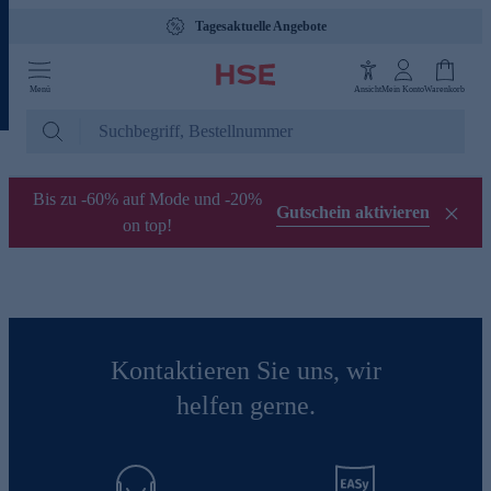
Tagesaktuelle Angebote
Menü
Ansicht
Mein Konto
Warenkorb
Bis zu -60% auf Mode und -20%
Gutschein aktivieren
on top!
Kontaktieren Sie uns, wir
helfen gerne.