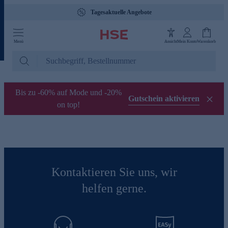
Tagesaktuelle Angebote
Menü
Ansicht
Mein Konto
Warenkorb
Bis zu -60% auf Mode und -20%
Gutschein aktivieren
on top!
Kontaktieren Sie uns, wir
helfen gerne.