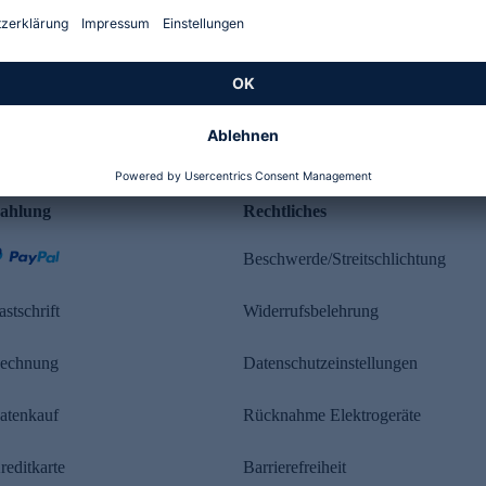
Kundenbewertung
ahlung
Rechtliches
Beschwerde/Streitschlichtung
astschrift
Widerrufsbelehrung
echnung
Datenschutzeinstellungen
atenkauf
Rücknahme Elektrogeräte
reditkarte
Barrierefreiheit