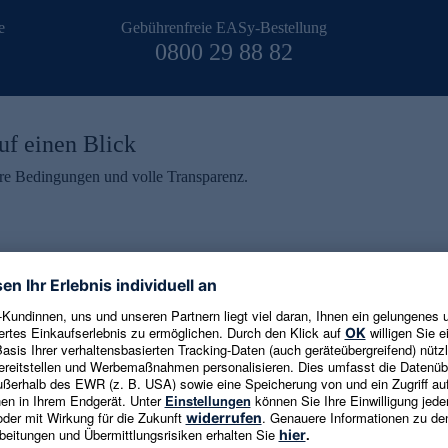
e
Gebührenfreie EASy-Bestellung
0800 29 88 82
uf einen Blick
aire Bedingungen und volle Transparenz.
ein erhalten
eren und aktuelle Trends,
E-Mail-Adresse eingeben
alten. Als Dankeschön
ne Abmeldung ist jederzeit in
Es gelten die
Datenschutzrichtlinien
un