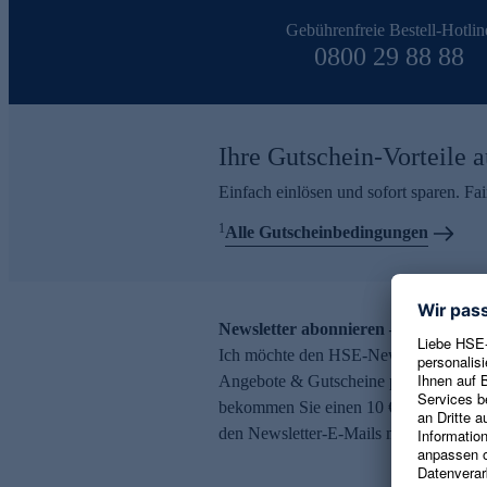
Gebührenfreie Bestell-Hotlin
0800 29 88 88
Ihre Gutschein-Vorteile a
Einfach einlösen und sofort sparen. F
1
Alle Gutscheinbedingungen
Newsletter abonnieren – 10 € Gutsch
Ich möchte den HSE-Newsletter abonni
Angebote & Gutscheine per E-Mail erh
bekommen Sie einen 10 € Gutschein. Ei
den Newsletter-E-Mails möglich.