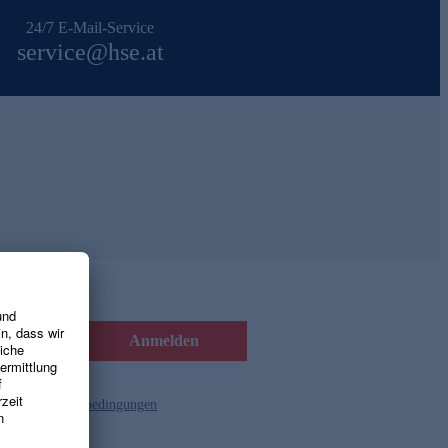
24/7 E-Mail-Service
service@hse.at
Anmelden
d die
Gutscheinbedingungen