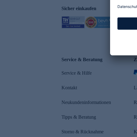
Sicher einkaufen
Service & Beratung
Z
Service & Hilfe
Kontakt
L
Neukundeninformationen
R
Tipps & Beratung
R
Storno & Rücknahme
K