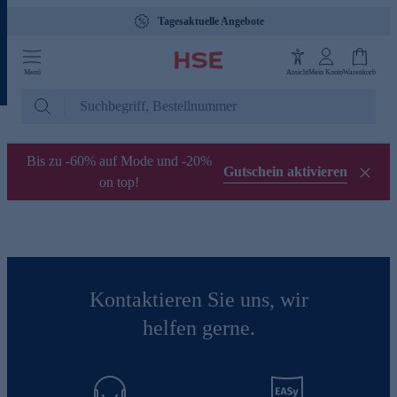
Tagesaktuelle Angebote
Menü
Ansicht
Mein Konto
Warenkorb
Bis zu -60% auf Mode und -20%
Gutschein aktivieren
on top!
Kontaktieren Sie uns, wir
helfen gerne.