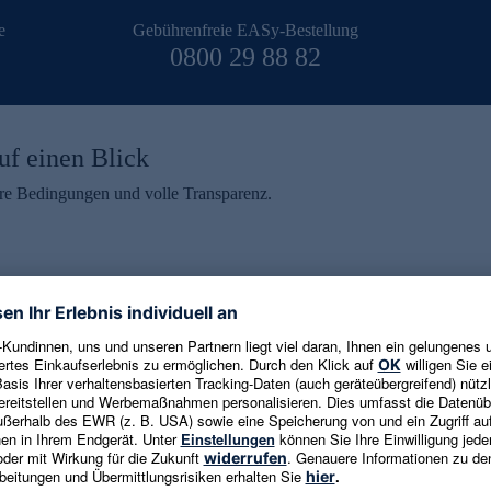
e
Gebührenfreie EASy-Bestellung
0800 29 88 82
uf einen Blick
aire Bedingungen und volle Transparenz.
ein erhalten
eren und aktuelle Trends,
E-Mail-Adresse eingeben
alten. Als Dankeschön
ne Abmeldung ist jederzeit in
Es gelten die
Datenschutzrichtlinien
un