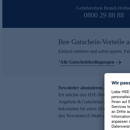
Gebührenfreie Bestell-Hotlin
0800 29 88 88
Ihre Gutschein-Vorteile a
Einfach einlösen und sofort sparen. F
1
Alle Gutscheinbedingungen
Newsletter abonnieren – 10 € Gutsch
Ich möchte den HSE-Newsletter abonni
Angebote & Gutscheine per E-Mail erh
bekommen Sie einen 10 € Gutschein. Ei
den Newsletter-E-Mails möglich.