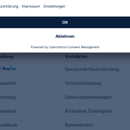
Kundenbewertung
ahlung
Rechtliches
Beschwerde/Streitschlichtung
astschrift
Widerrufsbelehrung
echnung
Datenschutzeinstellungen
atenkauf
Rücknahme Elektrogeräte
reditkarte
Barrierefreiheit