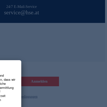
24/7 E-Mail-Service
service@hse.at
Anmelden
d die
Gutscheinbedingungen