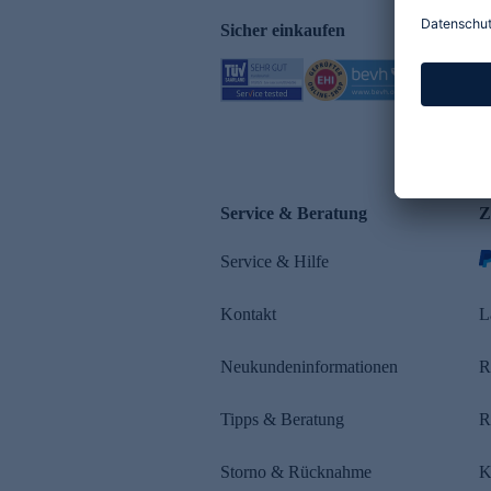
Sicher einkaufen
Service & Beratung
Z
Service & Hilfe
Kontakt
L
Neukundeninformationen
R
Tipps & Beratung
R
Storno & Rücknahme
K