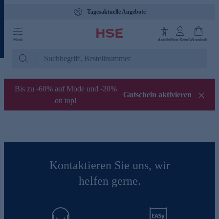
Tagesaktuelle Angebote
Menü
Ansicht
Mein Konto
Warenkorb
Bis zu -60% auf Mode und -20%
Gutschein aktivieren
on top!
Kontaktieren Sie uns, wir
helfen gerne.