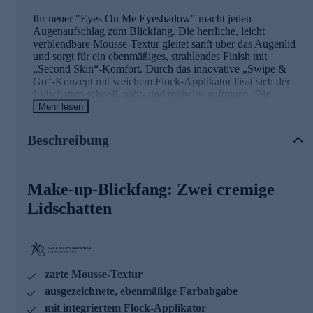
Ihr neuer "Eyes On Me Eyeshadow" macht jeden
Augenaufschlag zum Blickfang. Die herrliche, leicht
verblendbare Mousse-Textur gleitet sanft über das Augenlid
und sorgt für ein ebenmäßiges, strahlendes Finish mit
„Second Skin“-Komfort. Durch das innovative „Swipe &
Go“-Konzept mit weichem Flock-Applikator lässt sich der
Lidschatten schnell, naht- und mühelos auftragen. Die
vielseitige Farbauswahl, abgestimmt auf alle Augenfarben
Mehr lesen
und Hauttöne, basiert auf über 30 Jahren Erfahrung von
Peter Schmidinger – für einen Augenaufschlag wie vom
Beschreibung
Make-up-Artist.
Für Ihre Beauty-Routine jetzt online bestellen.
Make-up-Blickfang: Zwei cremige
Lidschatten
zarte Mousse-Textur
ausgezeichnete, ebenmäßige Farbabgabe
mit integriertem Flock-Applikator