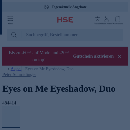
Tagesaktuelle Angebote
Menü
Ansicht
Mein Konto
Warenkorb
Bis zu -60% auf Mode und -20%
Gutschein aktivieren
on top!
Augen
Eyes on Me Eyeshadow, Duo
Peter Schmidinger
Eyes on Me Eyeshadow, Duo
484414