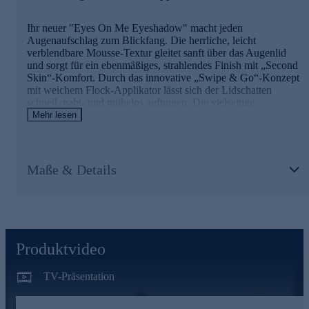
Ihr neuer "Eyes On Me Eyeshadow" macht jeden
Augenaufschlag zum Blickfang. Die herrliche, leicht
verblendbare Mousse-Textur gleitet sanft über das Augenlid
und sorgt für ein ebenmäßiges, strahlendes Finish mit „Second
Skin“-Komfort. Durch das innovative „Swipe & Go“-Konzept
mit weichem Flock-Applikator lässt sich der Lidschatten
schnell, naht- und mühelos auftragen. Die vielseitige
Farbauswahl, abgestimmt auf alle Augenfarben und Hauttöne,
Mehr lesen
basiert auf über 30 Jahren Erfahrung von Peter Schmidinger –
für einen Augenaufschlag wie vom Make-up-Artist.
Für Ihre Beauty-Routine jetzt online bestellen.
Maße & Details
Produktvideo
TV-Präsentation