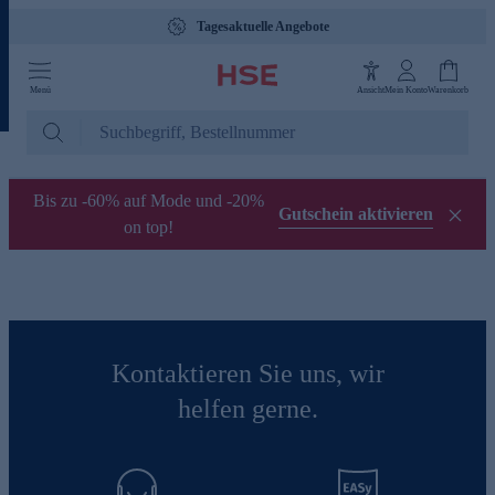
Tagesaktuelle Angebote
Menü
Ansicht
Mein Konto
Warenkorb
Bis zu -60% auf Mode und -20%
Gutschein aktivieren
on top!
Kontaktieren Sie uns, wir
helfen gerne.