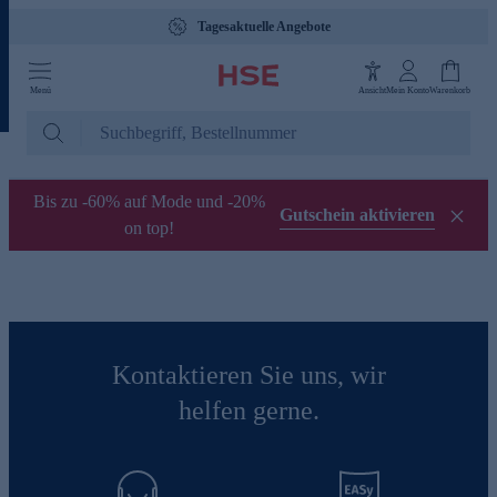
Tagesaktuelle Angebote
Menü
Ansicht
Mein Konto
Warenkorb
Bis zu -60% auf Mode und -20%
Gutschein aktivieren
on top!
Kontaktieren Sie uns, wir
helfen gerne.