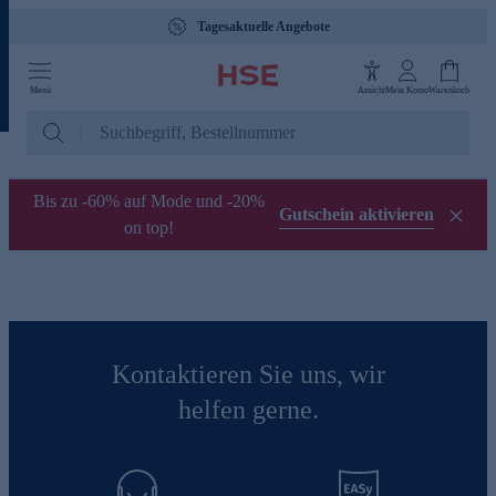
Tagesaktuelle Angebote
Menü
Ansicht
Mein Konto
Warenkorb
Bis zu -60% auf Mode und -20%
Gutschein aktivieren
on top!
Kontaktieren Sie uns, wir
helfen gerne.