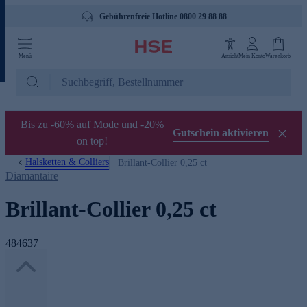
Gebührenfreie Hotline 0800 29 88 88
Menü
Ansicht
Mein Konto
Warenkorb
Bis zu -60% auf Mode und -20%
Gutschein aktivieren
on top!
Halsketten & Colliers
Brillant-Collier 0,25 ct
Diamantaire
Brillant-Collier 0,25 ct
484637