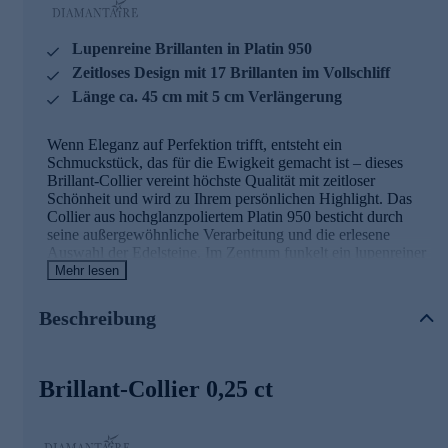
Lupenreine Brillanten in Platin 950
Zeitloses Design mit 17 Brillanten im Vollschliff
Länge ca. 45 cm mit 5 cm Verlängerung
Wenn Eleganz auf Perfektion trifft, entsteht ein
Schmuckstück, das für die Ewigkeit gemacht ist – dieses
Brillant-Collier vereint höchste Qualität mit zeitloser
Schönheit und wird zu Ihrem persönlichen Highlight. Das
Collier aus hochglanzpoliertem Platin 950 besticht durch
seine außergewöhnliche Verarbeitung und die erlesene
Auswahl der Edelsteine. Im Zentrum funkelt ein lupenreiner
Brillant mit einem Durchmesser von ca. 2,65 mm und einem
Mehr lesen
Gewicht von ca. 0,075 ct, der von 16 weiteren lupenreinen
Brillanten umrahmt wird. Alle 17 Brillanten sind im
Beschreibung
Vollschliff mit guter Schliffqualität veredelt und in filigranen
Krappenfassungen sicher gehalten. Die Brillanten in
strahlendem Weiß haben zusammen ein Gesamtkaratgewicht
von ca. 0,25 ct und entfalten bei jedem Lichteinfall ein
Brillant-Collier 0,25 ct
faszinierendes Feuer. Die zarte Kette aus Platin 950 hat eine
Länge von ca. 45 cm und verfügt über eine praktische
Verlängerung von 5 cm, sodass Sie die Länge individuell