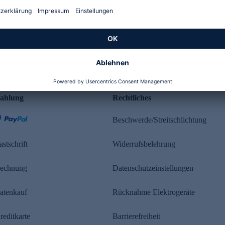
Kundenbewertung
ahlung
Rechtliches
Beschwerde/Streitschlichtung
astschrift
Widerrufsbelehrung
echnung
Datenschutzeinstellungen
atenkauf
Rücknahme Elektrogeräte
reditkarte
Barrierefreiheit