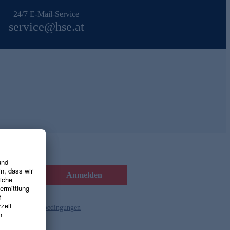
24/7 E-Mail-Service
service@hse.at
Anmelden
d die
Gutscheinbedingungen