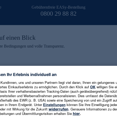
e
Gebührenfreie EASy-Bestellung
0800 29 88 82
uf einen Blick
aire Bedingungen und volle Transparenz.
ein erhalten
eren und aktuelle Trends,
E-Mail-Adresse eingeben
alten. Als Dankeschön
ne Abmeldung ist jederzeit in
Es gelten die
Datenschutzrichtlinien
un