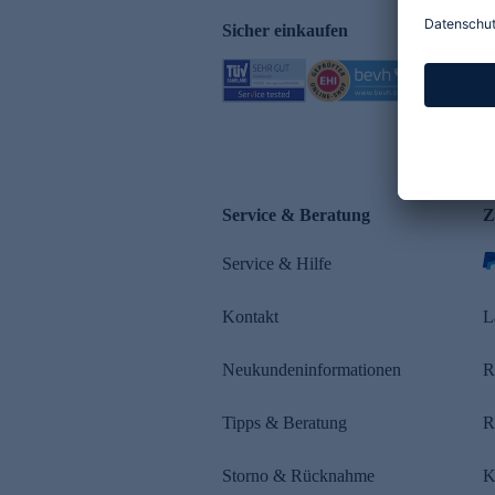
Sicher einkaufen
Service & Beratung
Z
Service & Hilfe
Kontakt
L
Neukundeninformationen
R
Tipps & Beratung
R
Storno & Rücknahme
K