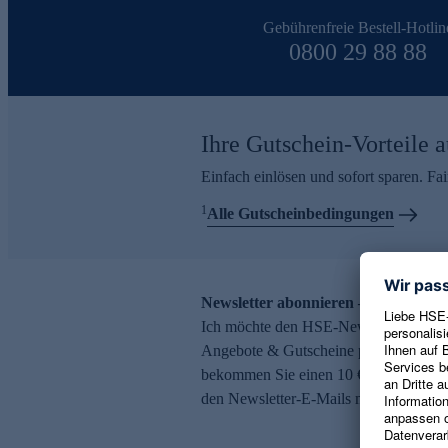
Gebührenfreie Bestell-Hotlin
0800 29 88 88
Ihre Gutschein-Vorteile a
Einfach einlösen und sofort sparen. F
1
Alle Gutscheinbedingungen
Newsletter abonnieren – 10 € Gutsch
Ich möchte den HSE-Newsletter abonni
Angebote & Gutscheine per E-Mail erh
bekommen Sie einen 10 € Gutschein. Ei
den Newsletter-E-Mails möglich.