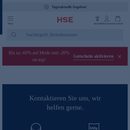
Tagesaktuelle Angebote
Menü
Ansicht
Mein Konto
Warenkorb
Bis zu -60% auf Mode und -20%
Gutschein aktivieren
on top!
Kontaktieren Sie uns, wir
helfen gerne.