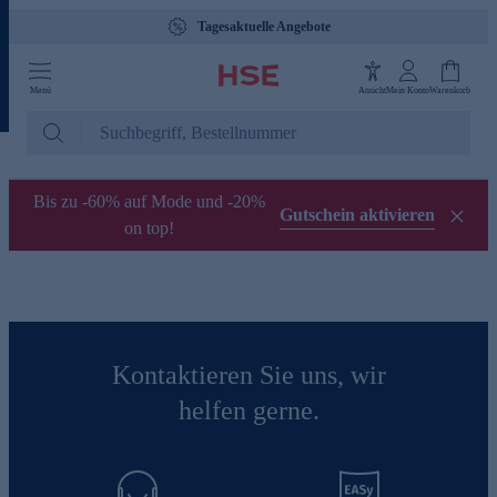
Tagesaktuelle Angebote
Menü
Ansicht
Mein Konto
Warenkorb
Bis zu -60% auf Mode und -20%
Gutschein aktivieren
on top!
Kontaktieren Sie uns, wir
helfen gerne.