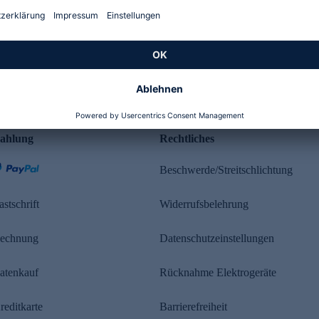
Kundenbewertung
ahlung
Rechtliches
Beschwerde/Streitschlichtung
astschrift
Widerrufsbelehrung
echnung
Datenschutzeinstellungen
atenkauf
Rücknahme Elektrogeräte
reditkarte
Barrierefreiheit