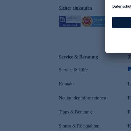
Sicher einkaufen
Service & Beratung
Z
Service & Hilfe
Kontakt
L
Neukundeninformationen
R
Tipps & Beratung
R
Storno & Rücknahme
K