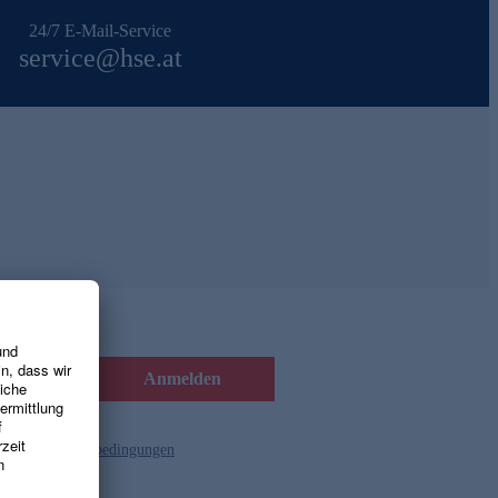
24/7 E-Mail-Service
service@hse.at
Anmelden
d die
Gutscheinbedingungen