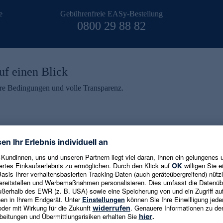
e
Gebührenfreie EASy-Bestellung
0800 29 88 82
uf einen Blick
aire Bedingungen und volle Transparenz.
ein erhalten
eren und aktuelle Trends,
E-Mail-Adresse eingeben
alten. Als Dankeschön
ne Abmeldung ist jederzeit in
Es gelten die
Datenschutzrichtlinien
un