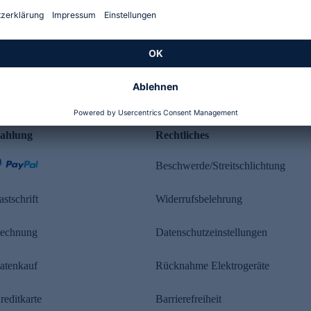
Kundenbewertung
ahlung
Rechtliches
Beschwerde/Streitschlichtung
astschrift
Widerrufsbelehrung
echnung
Datenschutzeinstellungen
atenkauf
Rücknahme Elektrogeräte
reditkarte
Barrierefreiheit