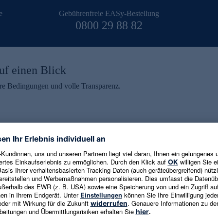
e
Gebührenfreie EASy-Bestellung
0800 29 88 82
uf einen Blick
aire Bedingungen und volle Transparenz.
ein erhalten
eren und aktuelle Trends,
E-Mail-Adresse eingeben
alten. Als Dankeschön
ne Abmeldung ist jederzeit in
Es gelten die
Datenschutzrichtlinien
un