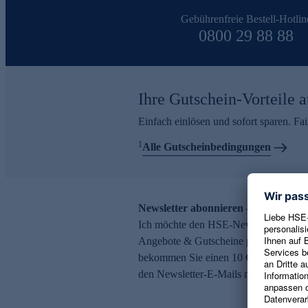
Gebührenfreie Bestell-Hotlin
0800 29 88 88
Ihre Gutschein-Vorteile a
Einfach einlösen und sofort sparen. F
1
Alle Gutscheinbedingungen
Newsletter abonnieren – 10 € Gutsch
Ich möchte den HSE-Newsletter abonni
Angebote & Gutscheine per E-Mail erh
bekommen Sie einen 10 € Gutschein. Ei
den Newsletter-E-Mails möglich.