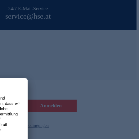
24/7 E-Mail-Service
service@hse.at
Anmelden
d die
Gutscheinbedingungen