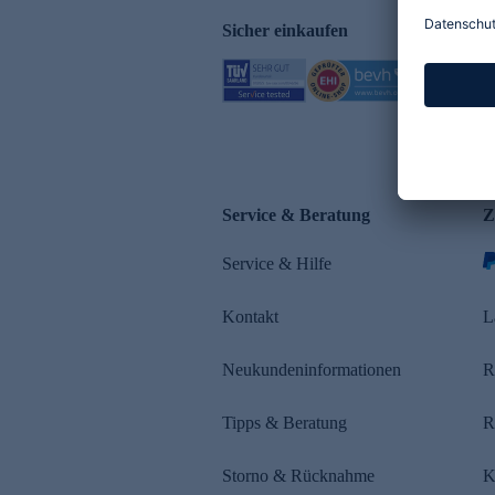
Sicher einkaufen
Service & Beratung
Z
Service & Hilfe
Kontakt
L
Neukundeninformationen
R
Tipps & Beratung
R
Storno & Rücknahme
K