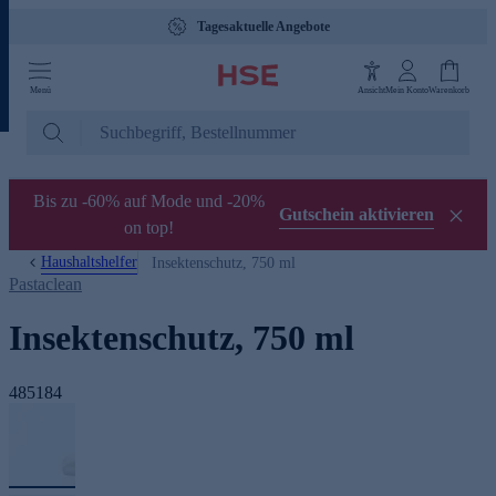
Tagesaktuelle Angebote
Menü
Ansicht
Mein Konto
Warenkorb
Bis zu -60% auf Mode und -20%
Gutschein aktivieren
on top!
Haushaltshelfer
Insektenschutz, 750 ml
Pastaclean
Insektenschutz, 750 ml
485184