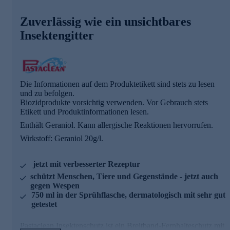
Familie wirkt gegen fliegende und kriechende Insekten, u.a.
Mücken, Zecken, Weidestechfliegen, Kopffliegen, Bremsen,
Zuverlässig wie ein unsichtbares
Haarlinge, Federlinge, Trichostrongylus, Vogelmilben,
Insektengitter
Ameisen, Flöhe, Spinnen, Läuse, Milben, Silberfische,
Motten, Küchenschaben, weitere parasitäre Arten - und jetzt
auch gegen Wespen.
Wichtige Details im Überblick
Die Informationen auf dem Produktetikett sind stets zu lesen
und zu befolgen.
hautfreundliche, moderne Alternative zu synthetischen
Biozidprodukte vorsichtig verwenden. Vor Gebrauch stets
Insektenschutzmitteln
Etikett und Produktinformationen lesen.
vegan, ohne synthetische Biozide wie Icaridin oder
DEET
Enthält Geraniol. Kann allergische Reaktionen hervorrufen.
rückstandsfreie Anwendung - für Textilien und
Wirkstoff: Geraniol 20g/l.
Oberflächen geeignet
hinterlässt keine Flecken, keine Ölränder und keine
klebrigen Rückstände
jetzt mit verbesserter Rezeptur
ohne toxische Rückstände
schützt Menschen, Tiere und Gegenstände - jetzt auch
ideal für sensible Bereiche wie Schlafzimmer,
gegen Wespen
Kinderzimmer, Küche, Wohnbereiche oder Stall
750 ml in der Sprühflasche, dermatologisch mit sehr gut
dermatologisch mit "sehr gut" getestet
getestet
Insektenabwehr mit Langzeitschutz
Pastaclean Insektenschutz ist ein Breitband-Fernhalteschutz mit