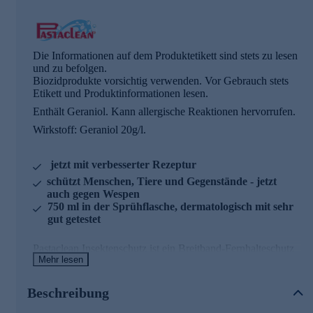
Die Informationen auf dem Produktetikett sind stets zu lesen
und zu befolgen.
Biozidprodukte vorsichtig verwenden. Vor Gebrauch stets
Etikett und Produktinformationen lesen.
Enthält Geraniol. Kann allergische Reaktionen hervorrufen.
Wirkstoff: Geraniol 20g/l.
jetzt mit verbesserter Rezeptur
schützt Menschen, Tiere und Gegenstände - jetzt
auch gegen Wespen
750 ml in der Sprühflasche, dermatologisch mit sehr
gut getestet
Pastaclean Insektenschutz ist ein Breitband-Fernhalteschutz
Mehr lesen
mit neuer, verbesserter Rezeptur. Das Spray dient als
unverzichtbarer Rundumschutz in der warmen Jahreszeit.
Ideal bei allen Outdoor-Aktivitäten, wie Wandern,
Beschreibung
Radfahren, Reiten, Gartenarbeit, Sport, Camping, Urlaub
und vielem mehr. Der zuverlässige Schutz für die gesamte