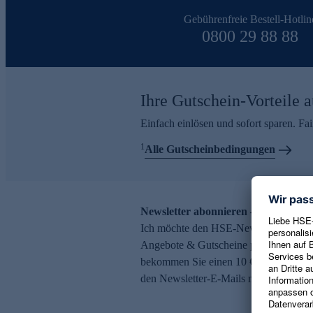
Gebührenfreie Bestell-Hotlin
0800 29 88 88
Ihre Gutschein-Vorteile a
Einfach einlösen und sofort sparen. F
1
Alle Gutscheinbedingungen
Newsletter abonnieren – 10 € Gutsch
Ich möchte den HSE-Newsletter abonni
Angebote & Gutscheine per E-Mail erh
bekommen Sie einen 10 € Gutschein. Ei
den Newsletter-E-Mails möglich.