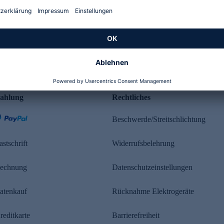
Kundenbewertung
ahlung
Rechtliches
Beschwerde/Streitschlichtung
astschrift
Widerrufsbelehrung
echnung
Datenschutzeinstellungen
atenkauf
Rücknahme Elektrogeräte
reditkarte
Barrierefreiheit