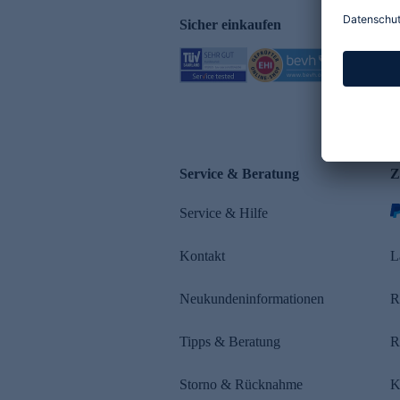
Sicher einkaufen
Service & Beratung
Z
Service & Hilfe
Kontakt
L
Neukundeninformationen
R
Tipps & Beratung
R
Storno & Rücknahme
K