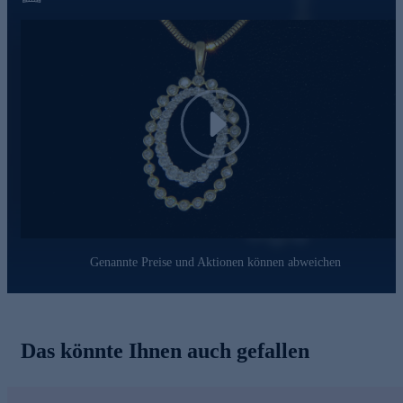
Sie im Kettensortiment von HSE. Was die Qualität unserer
Schmuckstücke angeht, gehen wir keine Kompromisse ein.
Aus diesem Grund werden unsere Schmuckwaren von unserer
Qualitätssicherung und seitens des Lieferanten strengsten
Prüfprozessen unterzogen. Unter anderem beinhalten unsere
Prüfprozesse Prüfungen auf Konformität mit den
Bestimmungen der Schweizer Edelmetallkontrollgesetzgebung.
Play
Genannte Preise und Aktionen können abweichen
Das könnte Ihnen auch gefallen