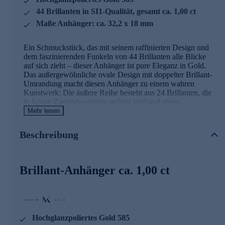
44 Brillanten in SI1-Qualität, gesamt ca. 1,00 ct
Maße Anhänger: ca. 32,2 x 18 mm
Ein Schmuckstück, das mit seinem raffinierten Design und
dem faszinierenden Funkeln von 44 Brillanten alle Blicke
auf sich zieht – dieser Anhänger ist pure Eleganz in Gold.
Das außergewöhnliche ovale Design mit doppelter Brillant-
Umrandung macht diesen Anhänger zu einem wahren
Kunstwerk: Die äußere Reihe besteht aus 24 Brillanten, die
in feinen Zargenfassungen gefasst sind und einen
harmonischen Rahmen bilden. Die innere ovale Linie wird
Mehr lesen
von 20 Brillanten in Krappenfassungen geziert, die das Licht
auf spektakuläre Weise einfangen. Alle Brillanten sind im
Beschreibung
klassischen Brillantschliff veredelt und überzeugen mit der
Reinheit SI1 sowie einem Gesamtkaratgewicht von ca. 1,00
ct. Das hochglanzpolierte Gold 585 verleiht dem
Schmuckstück einen warmen, luxuriösen Glanz und
Brillant-Anhänger ca. 1,00 ct
unterstreicht die Brillanz der Edelsteine perfekt. Mit seinen
Maßen von ca. 32,2 x 18 mm ist dieser Anhänger ein
ausdrucksstarkes Statement-Piece, das Ihrem Dekolleté einen
Hauch von Glamour verleiht. Ein zeitloser Begleiter für
besondere Momente und ein Schmuckstück, das Sie ein
Hochglanzpoliertes Gold 585
Leben lang begleiten wird. Hinweis: Die abgebildete Kette