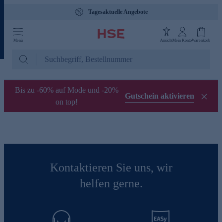
Tagesaktuelle Angebote
Menü
Ansicht
Mein Konto
Warenkorb
Bis zu -60% auf Mode und -20%
Gutschein aktivieren
on top!
Kontaktieren Sie uns, wir
helfen gerne.