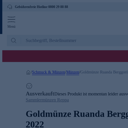
Gebührenfreie Hotline 0800 29 88 88
Menü
Schmuck & Münzen
Münzen
/
/
/
Goldmünze Ruanda Berggoril
Ausverkauft
Dieses Produkt ist momentan leider ausve
Sammlermünzen Reppa
Goldmünze Ruanda Bergg
2022