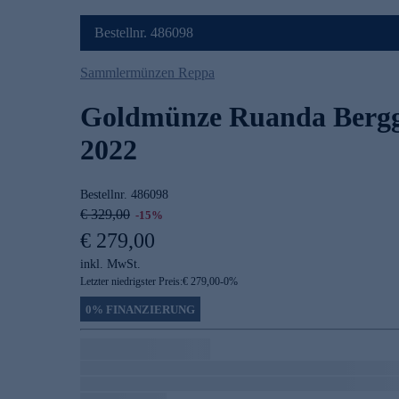
Bestellnr. 486098
Sammlermünzen Reppa
Goldmünze Ruanda Bergg
2022
Bestellnr.
486098
€ 329,00
-15%
€ 279,00
inkl. MwSt.
Letzter niedrigster Preis:
€ 279,00
-
0
%
0% FINANZIERUNG