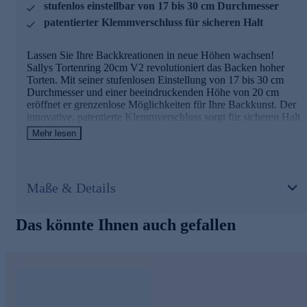
stufenlos einstellbar von 17 bis 30 cm Durchmesser
patentierter Klemmverschluss für sicheren Halt
Lassen Sie Ihre Backkreationen in neue Höhen wachsen!
Sallys Tortenring 20cm V2 revolutioniert das Backen hoher
Torten. Mit seiner stufenlosen Einstellung von 17 bis 30 cm
Durchmesser und einer beeindruckenden Höhe von 20 cm
eröffnet er grenzenlose Möglichkeiten für Ihre Backkunst. Der
innovative, patentierte Klemmverschluss sorgt für sicheren Halt
und verhindert lästiges Auseinanderspringen. Dank der
Mehr lesen
kontrastreicheren Skalierung gelingt die zentimetergenaue
Einstellung spielend leicht. Aus hochwertigem, rostfreiem
Edelstahl gefertigt, ist dieser Tortenring nicht nur
spülmaschinenfest und fruchtsäurebeständig, sondern auch ein
Maße & Details
treuer Begleiter für all Ihre süßen Kreationen. Erleben Sie
gleichmäßiges Aufgehen des Teiges und sparen Sie Energie
durch kürzere Backzeiten. Mit Sallys Tortenring 20cm V2
Das könnte Ihnen auch gefallen
setzen Sie neue Maßstäbe in Ihrer Backstube!