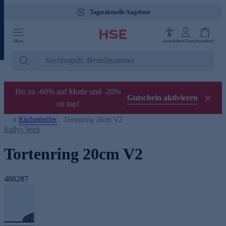
Tagesaktuelle Angebote
Menü
Ansicht
Mein Konto
Warenkorb
Bis zu -60% auf Mode und -20%
Gutschein aktivieren
on top!
Küchenhelfer
Tortenring 20cm V2
Sallys Welt
Tortenring 20cm V2
486287