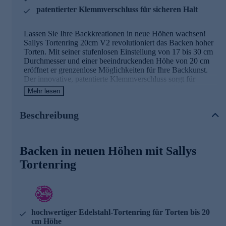
patentierter Klemmverschluss für sicheren Halt
Lassen Sie Ihre Backkreationen in neue Höhen wachsen!
Sallys Tortenring 20cm V2 revolutioniert das Backen hoher
Torten. Mit seiner stufenlosen Einstellung von 17 bis 30 cm
Durchmesser und einer beeindruckenden Höhe von 20 cm
eröffnet er grenzenlose Möglichkeiten für Ihre Backkunst.
Der innovative, patentierte Klemmverschluss sorgt für
sicheren Halt und verhindert lästiges Auseinanderspringen.
Mehr lesen
Dank der kontrastreicheren Skalierung gelingt die
zentimetergenaue Einstellung spielend leicht. Aus
Beschreibung
hochwertigem, rostfreiem Edelstahl gefertigt, ist dieser
Tortenring nicht nur spülmaschinenfest und
fruchtsäurebeständig, sondern auch ein treuer Begleiter für
all Ihre süßen Kreationen. Erleben Sie gleichmäßiges
Backen in neuen Höhen mit Sallys
Aufgehen des Teiges und sparen Sie Energie durch kürzere
Backzeiten. Mit Sallys Tortenring 20cm V2 setzen Sie neue
Tortenring
Maßstäbe in Ihrer Backstube!
hochwertiger Edelstahl-Tortenring für Torten bis 20
cm Höhe