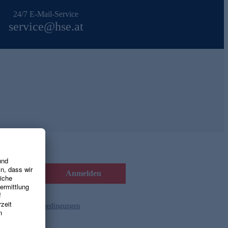
24/7 E-Mail-Service
service@hse.at
Anmelden
d die
Gutscheinbedingungen