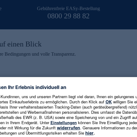
e
Gebührenfreie EASy-Bestellung
0800 29 88 82
uf einen Blick
aire Bedingungen und volle Transparenz.
ein erhalten
eren und aktuelle Trends,
E-Mail-Adresse eingeben
alten. Als Dankeschön
ne Abmeldung ist jederzeit in
Es gelten die
Datenschutzrichtlinien
un