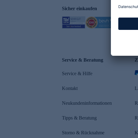
Sicher einkaufen
Service & Beratung
Z
Service & Hilfe
Kontakt
L
Neukundeninformationen
R
Tipps & Beratung
R
Storno & Rücknahme
K