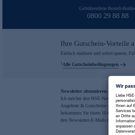
Gebührenfreie Bestell-Hotlin
0800 29 88 88
Ihre Gutschein-Vorteile a
Einfach einlösen und sofort sparen. F
1
Alle Gutscheinbedingungen
Newsletter abonnieren – 10 € Gutsch
Ich möchte den HSE-Newsletter abonni
Angebote & Gutscheine per E-Mail erh
bekommen Sie einen 10 € Gutschein. Ei
den Newsletter-E-Mails möglich.