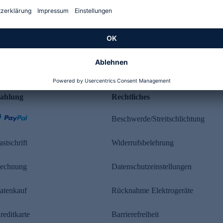
Kundenbewertung
ahlung
Rechtliches
Beschwerde/Streitschlichtung
astschrift
Widerrufsbelehrung
echnung
Datenschutzeinstellungen
atenkauf
Rücknahme Elektrogeräte
reditkarte
Barrierefreiheit