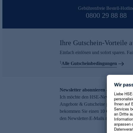
Gebührenfreie Bestell-Hotlin
0800 29 88 88
Ihre Gutschein-Vorteile a
Einfach einlösen und sofort sparen. F
1
Alle Gutscheinbedingungen
Newsletter abonnieren – 10 € Gutsch
Ich möchte den HSE-Newsletter abonni
Angebote & Gutscheine per E-Mail erh
bekommen Sie einen 10 € Gutschein. Ei
den Newsletter-E-Mails möglich.