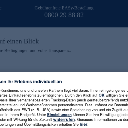
e
Gebührenfreie EASy-Bestellung
0800 29 88 82
uf einen Blick
aire Bedingungen und volle Transparenz.
ein erhalten
eren und aktuelle Trends,
E-Mail-Adresse eingeben
alten. Als Dankeschön
ne Abmeldung ist jederzeit in
Es gelten die
Datenschutzrichtlinien
un