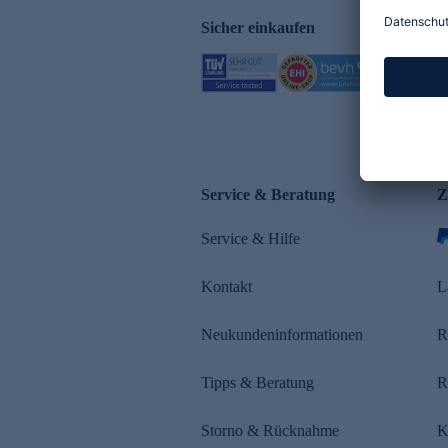
Sicher einkaufen
Service & Beratung
Z
Service & Hilfe
Kontakt
L
Neukundeninformationen
R
Tipps & Beratung
R
Storno & Rücknahme
K