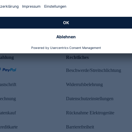
Kundenbewertung
ahlung
Rechtliches
Beschwerde/Streitschlichtung
astschrift
Widerrufsbelehrung
echnung
Datenschutzeinstellungen
atenkauf
Rücknahme Elektrogeräte
reditkarte
Barrierefreiheit