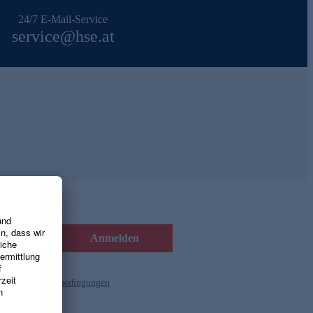
24/7 E-Mail-Service
service@hse.at
Anmelden
d die
Gutscheinbedingungen