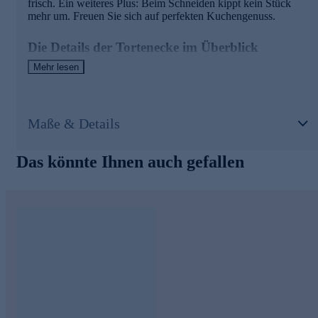
frisch. Ein weiteres Plus: Beim Schneiden kippt kein Stück
mehr um. Freuen Sie sich auf perfekten Kuchengenuss.
Die Details der Tortenecke im Überblick
Mehr lesen
ideal für den Anschnitt von runden Kuchen und Torten
aus rostfreiem Edelstahl
für Torten bis zu 26 cm Durchmesser und 10 cm Höhe
für die Spülmaschine geeignet
Maße & Details
Am besten gleich hier online bestellen.
Das könnte Ihnen auch gefallen