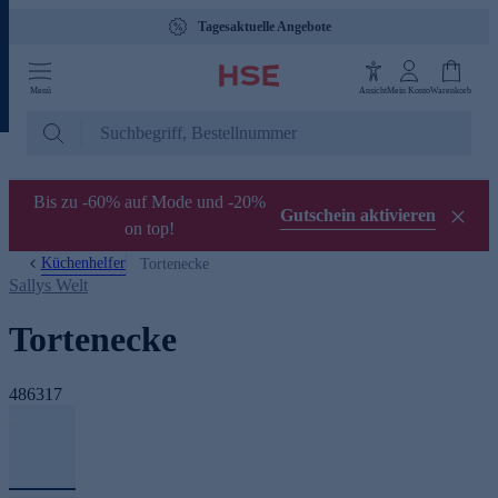
Tagesaktuelle Angebote
Menü
Ansicht
Mein Konto
Warenkorb
Bis zu -60% auf Mode und -20%
Gutschein aktivieren
on top!
Küchenhelfer
Tortenecke
Sallys Welt
Tortenecke
486317