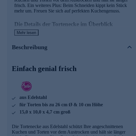
frisch. Ein weiteres Plus: Beim Schneiden kippt kein Stück
mehr um. Freuen Sie sich auf perfekten Kuchengenuss.
Die Details der Tortenecke im Überblick
Mehr lesen
ideal für den Anschnitt von runden Kuchen und Torten
aus rostfreiem Edelstahl
für Torten bis zu 26 cm Durchmesser und 10 cm Höhe
Beschreibung
für die Spülmaschine geeignet
Am besten gleich hier online bestellen.
Einfach genial frisch
aus Edelstahl
für Torten bis zu 26 cm Ø & 10 cm Höhe
15,0 x 10,0 x 4,7 cm groß
Die Tortenecke aus Edelstahl schützt Ihre angeschnittenen
Kuchen und Torten vor dem Austrocken und hält sie länger