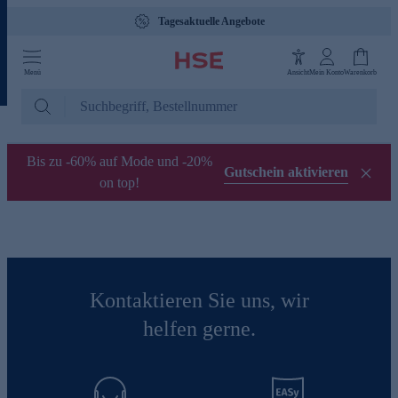
Tagesaktuelle Angebote
Menü
Ansicht
Mein Konto
Warenkorb
Bis zu -60% auf Mode und -20%
Gutschein aktivieren
on top!
Kontaktieren Sie uns, wir
helfen gerne.