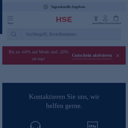
Tagesaktuelle Angebote
Menü
Ansicht
Mein Konto
Warenkorb
Bis zu -60% auf Mode und -20%
Gutschein aktivieren
on top!
Kontaktieren Sie uns, wir
helfen gerne.