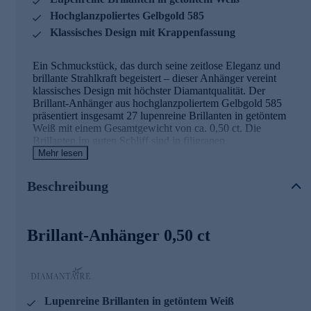
Hochglanzpoliertes Gelbgold 585
Klassisches Design mit Krappenfassung
Ein Schmuckstück, das durch seine zeitlose Eleganz und
brillante Strahlkraft begeistert – dieser Anhänger vereint
klassisches Design mit höchster Diamantqualität. Der
Brillant-Anhänger aus hochglanzpoliertem Gelbgold 585
präsentiert insgesamt 27 lupenreine Brillanten in getöntem
Weiß mit einem Gesamtgewicht von ca. 0,50 ct. Die
Brillanten im guten Schliff sind in filigranen
Krappenfassungen gefasst und entfalten bei jedem
Mehr lesen
Lichteinfall ihr faszinierendes Feuer. Das warme Gelbgold
harmoniert perfekt mit den funkelnden Edelsteinen und
Beschreibung
verleiht dem Schmuckstück eine luxuriöse Ausstrahlung. Die
teilweise rhodinierte Verarbeitung setzt zusätzliche Akzente
und unterstreicht die Brillanz der Diamanten. Mit seiner
eleganten Öse lässt sich der Anhänger mühelos an Ihrer
Brillant-Anhänger 0,50 ct
Lieblingskette befestigen. Was die Qualität unserer
Schmuckstücke angeht, gehen wir keine Kompromisse ein.
Aus diesem Grund werden unsere Schmuckwaren von
unserer Qualitätssicherung und seitens des Lieferanten
strengsten Prüfprozessen unterzogen. Unter anderem
Lupenreine Brillanten in getöntem Weiß
beinhalten unsere Prüfprozesse Prüfungen auf Konformität