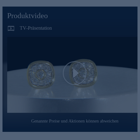
Schmuckstücke angeht, gehen wir keine Kompromisse ein.
Aus diesem Grund werden unsere Schmuckwaren von unserer
Produktvideo
Qualitätssicherung und seitens des Lieferanten strengsten
Prüfprozessen unterzogen. Unter anderem beinhalten unsere
Prüfprozesse Prüfungen auf Konformität mit den
TV-Präsentation
Bestimmungen der Schweizer Edelmetallkontrollgesetzgebung.
Ein Schmuckstück, das Sie mit seiner zeitlosen Schönheit und
erstklassigen Verarbeitung ein Leben lang begleiten wird.
Play
Genannte Preise und Aktionen können abweichen