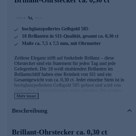
hochglanzpoliertes Gelbgold 585
18 Brillanten in SI1-Qualität, gesamt ca. 0,30 ct
Maße ca. 7,5 x 7,5 mm, mit Ohrmutter
Zeitlose Eleganz trifft auf funkelnde Brillanz – diese
Ohrstecker sind ein Statement für jeden Tag und jede
Gelegenheit. Die 18 weiß strahlenden Brillanten im
Brillantschliff haben eine Reinheit von SI1 und ein
Gesamtgewicht von ca. 0,30 ct. Jeder einzelne Stein ist in
hochglanzpoliertem Gelbgold 585 gefasst und wird von
einer edlen Krappenfassung sicher gehalten. Die runden
Brillanten mit einem Durchmesser von bis zu 2,0 mm sind in
Mehr lesen
einer kissenförmigen Fassung angeordnet, die durch ihre
klare Linienführung besticht. Der warme Glanz des
Beschreibung
Gelbgoldes harmoniert perfekt mit dem funkelnden Feuer
der Diamanten und verleiht diesem Schmuckstück eine
besondere Ausstrahlung. Mit einer Größe von ca. 7,5 x 7,5
mm sind die Ohrstecker ein dezenter, aber dennoch
Brillant-Ohrstecker ca. 0,30 ct
ausdrucksstarker Begleiter. Die praktischen Ohrmuttern