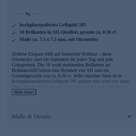
sorgen für einen sicheren und komfortablen Halt. Was die
Qualität unserer Schmuckstücke angeht, gehen wir keine
Kompromisse ein. Aus diesem Grund werden unsere
Schmuckwaren von unserer Qualitätssicherung und seitens
hochglanzpoliertes Gelbgold 585
des Lieferanten strengsten Prüfprozessen unterzogen. Unter
anderem beinhalten unsere Prüfprozesse Prüfungen auf
18 Brillanten in SI1-Qualität, gesamt ca. 0,30 ct
Konformität mit den Bestimmungen der Schweizer
Maße ca. 7,5 x 7,5 mm, mit Ohrmutter
Edelmetallkontrollgesetzgebung. Ein Schmuckstück, das Sie
mit seiner zeitlosen Schönheit und erstklassigen Verarbeitung
ein Leben lang begleiten wird.
Zeitlose Eleganz trifft auf funkelnde Brillanz – diese
Ohrstecker sind ein Statement für jeden Tag und jede
Gelegenheit. Die 18 weiß strahlenden Brillanten im
Brillantschliff haben eine Reinheit von SI1 und ein
Gesamtgewicht von ca. 0,30 ct. Jeder einzelne Stein ist in
hochglanzpoliertem Gelbgold 585 gefasst und wird von einer
edlen Krappenfassung sicher gehalten. Die runden Brillanten
mit einem Durchmesser von bis zu 2,0 mm sind in einer
Mehr lesen
kissenförmigen Fassung angeordnet, die durch ihre klare
Linienführung besticht. Der warme Glanz des Gelbgoldes
harmoniert perfekt mit dem funkelnden Feuer der Diamanten
und verleiht diesem Schmuckstück eine besondere
Maße & Details
Ausstrahlung. Mit einer Größe von ca. 7,5 x 7,5 mm sind die
Ohrstecker ein dezenter, aber dennoch ausdrucksstarker
Begleiter. Die praktischen Ohrmuttern sorgen für einen
sicheren und komfortablen Halt. Was die Qualität unserer