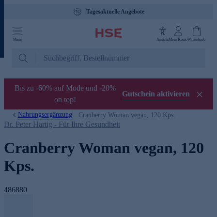
Tagesaktuelle Angebote
Menü
Ansicht
Mein Konto
Warenkorb
Bis zu -60% auf Mode und -20%
Gutschein aktivieren
on top!
Nahrungsergänzung
Cranberry Woman vegan, 120 Kps.
Dr. Peter Hartig - Für Ihre Gesundheit
Cranberry Woman vegan, 120
Kps.
486880