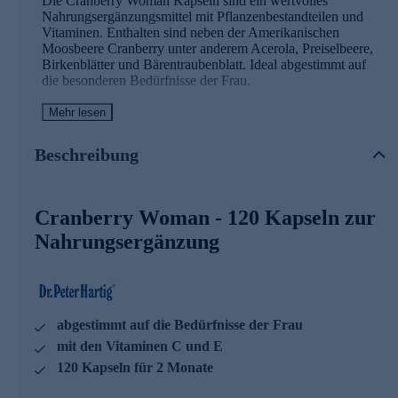
Die Cranberry Woman Kapseln sind ein wertvolles
Nahrungsergänzungsmittel mit Pflanzenbestandteilen und
Vitaminen. Enthalten sind neben der Amerikanischen
Moosbeere Cranberry unter anderem Acerola, Preiselbeere,
Birkenblätter und Bärentraubenblatt. Ideal abgestimmt auf
die besonderen Bedürfnisse der Frau.
Die veganen Kapseln lassen sich ausgezeichnet mit allen
Mehr lesen
weiteren Dr. Peter Hartig® Produkten kombinieren,
insbesondere mit „Spirulina Zink“.
Beschreibung
Cranberry Kapseln mit wertvollen Vitaminen
Cranberry Woman - 120 Kapseln zur
Vitamin C und E tragen dazu bei, die Zellen vor
oxidativem Stress zu schützen
Nahrungsergänzung
Vitamin C trägt zu einer normalen Funktion des
Immunsystems bei
Dr. Peter Hartig® forscht für Ihre Gesundheit
abgestimmt auf die Bedürfnisse der Frau
Seit knapp 40 Jahren steht der Name Dr. Peter Hartig® für
mit den Vitaminen C und E
die Erforschung von Mikroalgen und die Entwicklung von
Nahrungsergänzungsmitteln. Seine Inspiration und
120 Kapseln für 2 Monate
Motivation findet er in der Natur selbst – dem Wasser und
den Pflanzen. Gemeinsam mit seinem Wissenschaftsteam