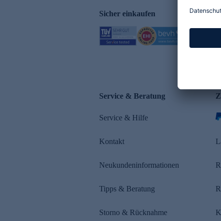
Sicher einkaufen
Service & Beratung
Z
Service & Hilfe
Kontakt
L
Neukundeninformationen
R
Tipps & Beratung
R
Storno & Rücknahme
K