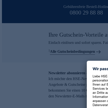
Gebührenfreie Bestell-Hotlin
0800 29 88 88
Ihre Gutschein-Vorteile a
Einfach einlösen und sofort sparen. F
1
Alle Gutscheinbedingungen
Newsletter abonnieren – 10 € Gutsch
Ich möchte den HSE-Newsletter abonni
Angebote & Gutscheine per E-Mail erh
bekommen Sie einen 10 € Gutschein. Ei
den Newsletter-E-Mails möglich.