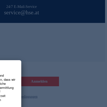
24/7 E-Mail-Service
service@hse.at
Anmelden
d die
Gutscheinbedingungen