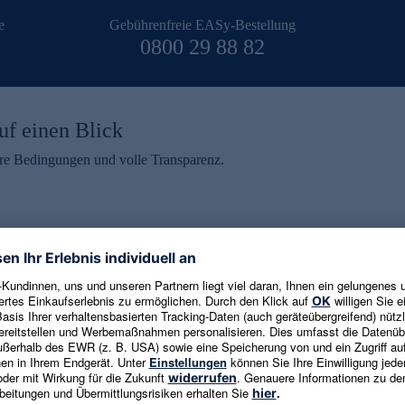
e
Gebührenfreie EASy-Bestellung
0800 29 88 82
uf einen Blick
aire Bedingungen und volle Transparenz.
ein erhalten
eren und aktuelle Trends,
E-Mail-Adresse eingeben
alten. Als Dankeschön
ne Abmeldung ist jederzeit in
Es gelten die
Datenschutzrichtlinien
un