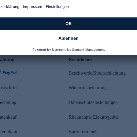
Kundenbewertung
ahlung
Rechtliches
Beschwerde/Streitschlichtung
astschrift
Widerrufsbelehrung
echnung
Datenschutzeinstellungen
atenkauf
Rücknahme Elektrogeräte
reditkarte
Barrierefreiheit