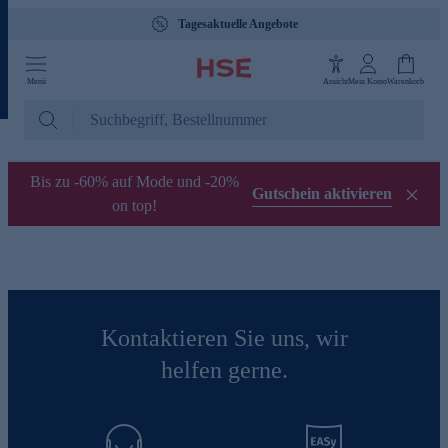
Tagesaktuelle Angebote
Menü
Ansicht
Mein Konto
Warenkorb
Bis zu -60% auf Mode und -20%
Gutschein aktivieren
on top!
Kontaktieren Sie uns, wir
helfen gerne.