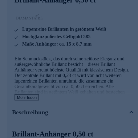
Lupenreine Brillanten in getöntem Weiß
Hochglanzpoliertes Gelbgold 585
Maße Anhänger: ca. 15 x 8,7 mm
Ein Schmuckstück, das durch seine zeitlose Eleganz und
außergewöhnliche Brillanz besticht – dieser Brillant-
Anhänger vereint höchste Qualität mit klassischem Design.
Der zentrale Brillant mit 0,23 ct wird von acht weiteren
lupenreinen Brillanten umrahmt, die zusammen ein
Gesamtkaratgewicht von ca. 0,50 ct erreichen. Alle
Brillanten sind in getöntem Weiß gehalten und bestechen
durch ihre IF-Qualität (lupenrein) sowie den exzellenten
Mehr lesen
Brillantschliff, der für ein faszinierendes Lichtspiel sorgt.
Der Hauptstein ist in einer eleganten Krappenfassung
Beschreibung
gehalten, während die umgebenden Brillanten in
Teilzargenfassungen sicher eingefasst sind. Das
hochglanzpolierte Gelbgold 585 verleiht dem Anhänger
einen warmen, luxuriösen Glanz und bildet den perfekten
Brillant-Anhänger 0,50 ct
Rahmen für die funkelnden Edelsteine. Mit seinen Maßen