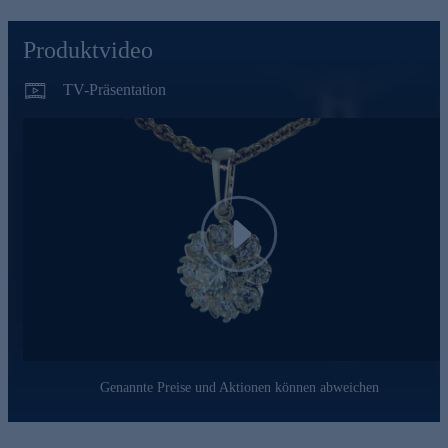
abgebildete Kette ist nicht im Lieferumfang enthalten. Eine
passende Halskette zu diesem Anhänger finden Sie im
Produktvideo
Kettensortiment von HSE. Was die Qualität unserer
Schmuckstücke angeht, gehen wir keine Kompromisse ein.
Aus diesem Grund werden unsere Schmuckwaren von unserer
TV-Präsentation
Qualitätssicherung und seitens des Lieferanten strengsten
Prüfprozessen unterzogen. Unter anderem beinhalten unsere
Prüfprozesse Prüfungen auf Konformität mit den
Bestimmungen der Schweizer Edelmetallkontrollgesetzgebung.
Ein Schmuckstück, das Ihre Persönlichkeit auf
unvergleichliche Weise unterstreicht und für strahlende
Momente sorgt.
Play
Genannte Preise und Aktionen können abweichen