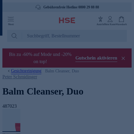
Gebührenfreie Hotline 0800 29 88 88
Menü
Ansicht
Mein Konto
Warenkorb
Bis zu -60% auf Mode und -20%
Gutschein aktivieren
on top!
Gesichtsreinigung
Balm Cleanser, Duo
Peter Schmidinger
Balm Cleanser, Duo
487023