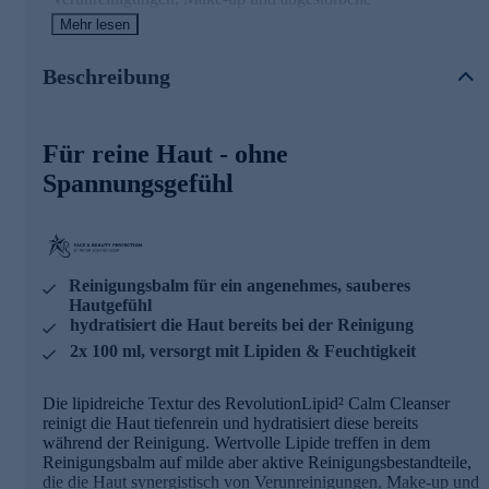
Hautschüppchen lösen und sanft abgetragen. Gleichzeitig
Mehr lesen
werden der Haut wertvolle Lipide und essentielle
Feuchtigkeit zugeführt, die die Hautbarriere aufrechterhalten
Beschreibung
und stärken - ohne sie zu beschweren. Der RevolutionLipid²
Calm Cleanser hinterlässt ein reines und zugleich weiches
Hautgefühl ohne Spannungseffekt und bereitet die Haut auf
nachfolgende Pflegeprodukte perfekt vor.
Für reine Haut - ohne
Spannungsgefühl
Die Inhaltsstoffe des Gesichtsreinigers und ihre
Wirkweisen
Squalan
- 100% reines natürliches Squalan
Reinigungsbalm für ein angenehmes, sauberes
- Schützt den Hydro-Lipid-Film der Haut
Hautgefühl
- Stärkt die Hautbarriere
hydratisiert die Haut bereits bei der Reinigung
- Reduziert des transepidermalen Wasserverlust
2x 100 ml, versorgt mit Lipiden & Feuchtigkeit
- Sensorische Eigenschaften für ein besonders
geschmeidiges und seidiges Gefühl
- Wirkt Trockenheitsfältchen entgegen
Die lipidreiche Textur des RevolutionLipid² Calm Cleanser
- Löst sanft hartnäckiges Make-up ohne die Lipid-Barriere
reinigt die Haut tiefenrein und hydratisiert diese bereits
zu zerstören
während der Reinigung. Wertvolle Lipide treffen in dem
Reinigungsbalm auf milde aber aktive Reinigungsbestandteile,
Kahai Oil
die die Haut synergistisch von Verunreinigungen, Make-up und