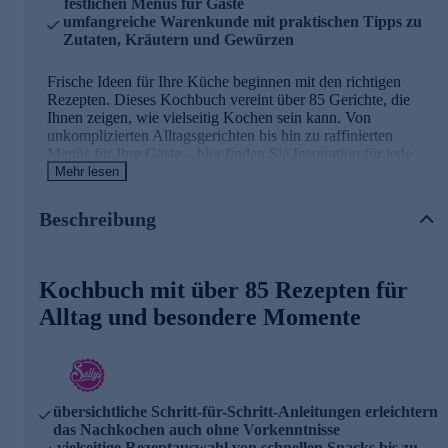
festlichen Menüs für Gäste
umfangreiche Warenkunde mit praktischen Tipps zu
Zutaten, Kräutern und Gewürzen
Frische Ideen für Ihre Küche beginnen mit den richtigen
Rezepten. Dieses Kochbuch vereint über 85 Gerichte, die
Ihnen zeigen, wie vielseitig Kochen sein kann. Von
unkomplizierten Alltagsgerichten bis hin zu raffinierten
Menüs für Ihre Gäste – hier finden Sie Inspiration für jede
Gelegenheit. Die bebilderten Anleitungen führen Sie Schritt
Mehr lesen
für Schritt durch die Zubereitung und machen selbst
anspruchsvollere Gerichte leicht nachvollziehbar. Auf 354
Beschreibung
Seiten erwarten Sie nicht nur Rezepte, sondern auch
wertvolles Wissen über Lebensmittel, Gewürze und Kräuter.
So wird jedes Gericht zum Erfolg.
Kochbuch mit über 85 Rezepten für
Alltag und besondere Momente
übersichtliche Schritt-für-Schritt-Anleitungen erleichtern
das Nachkochen auch ohne Vorkenntnisse
vielseitige Rezeptauswahl von schnellen Snacks bis zu