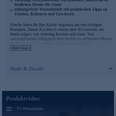
festlichen Menüs für Gäste
umfangreiche Warenkunde mit praktischen Tipps zu
Zutaten, Kräutern und Gewürzen
Frische Ideen für Ihre Küche beginnen mit den richtigen
Rezepten. Dieses Kochbuch vereint über 85 Gerichte, die
Ihnen zeigen, wie vielseitig Kochen sein kann. Von
unkomplizierten Alltagsgerichten bis hin zu raffinierten Menüs
für Ihre Gäste – hier finden Sie Inspiration für jede
Gelegenheit. Die bebilderten Anleitungen führen Sie Schritt für
Mehr lesen
Schritt durch die Zubereitung und machen selbst
anspruchsvollere Gerichte leicht nachvollziehbar. Auf 354
Seiten erwarten Sie nicht nur Rezepte, sondern auch wertvolles
Wissen über Lebensmittel, Gewürze und Kräuter. So wird
Maße & Details
jedes Gericht zum Erfolg.
Produktvideo
TV-Präsentation