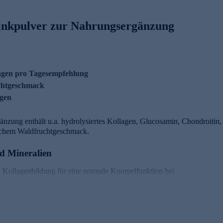
rinkpulver zur Nahrungsergänzung
llagen pro Tagesempfehlung
uchtgeschmack
ngen
nzung enthält u.a. hydrolysiertes Kollagen, Glucosamin, Chondroitin
ichem Waldfruchtgeschmack.
d Mineralien
n Kollagenbildung für eine normale Knorpelfunktion bei
len vor oxidativem Stress zu schützen
normalem Bindegewebe bei
Bindegewebsbildung bei
er Zellspezialisierung
er Zellteilung