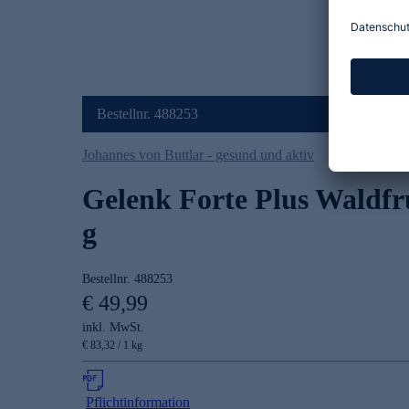
Bestellnr. 488253
Johannes von Buttlar - gesund und aktiv
Gelenk Forte Plus Waldfr
g
Bestellnr.
488253
€ 49,99
inkl. MwSt.
€ 83,32 / 1 kg
Pflichtinformation