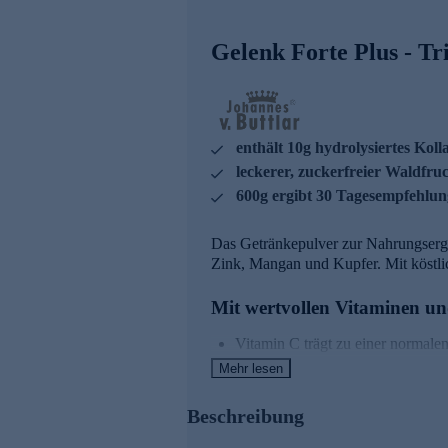
Gelenk Forte Plus - T
enthält 10g hydrolysiertes Ko
leckerer, zuckerfreier Waldfr
600g ergibt 30 Tagesempfehlu
Das Getränkepulver zur Nahrungsergä
Zink, Mangan und Kupfer. Mit köstl
Mit wertvollen Vitaminen un
Vitamin C trägt zu einer normale
Vitamin C trägt dazu bei, die Zel
Mehr lesen
Kupfer trägt zur Erhaltung von 
Mangan trägt zu einer normalen 
Beschreibung
Vitamin A hat eine Funktion bei d
Vitamin D hat eine Funktion bei d