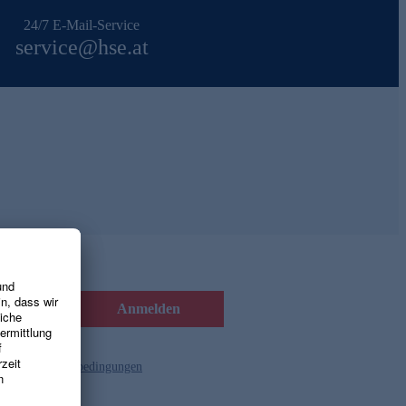
24/7 E-Mail-Service
service@hse.at
Anmelden
d die
Gutscheinbedingungen