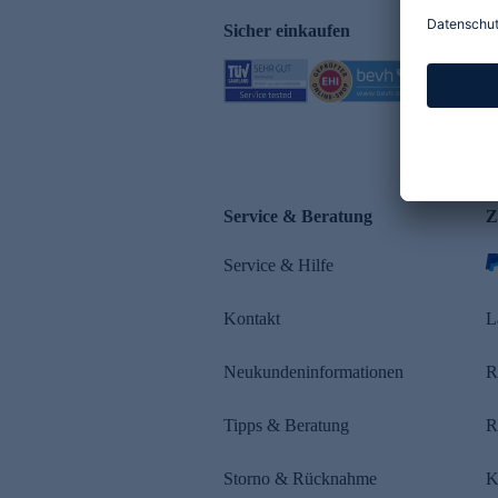
Sicher einkaufen
Service & Beratung
Z
Service & Hilfe
Kontakt
L
Neukundeninformationen
R
Tipps & Beratung
R
Storno & Rücknahme
K