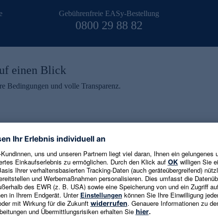
e
Gebührenfreie EASy-Bestellung
0800 29 88 82
uf einen Blick
aire Bedingungen und volle Transparenz.
ein erhalten
eren und aktuelle Trends,
E-Mail-Adresse eingeben
alten. Als Dankeschön
ne Abmeldung ist jederzeit in
Es gelten die
Datenschutzrichtlinien
un