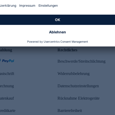
Kundenbewertung
ahlung
Rechtliches
Beschwerde/Streitschlichtung
astschrift
Widerrufsbelehrung
echnung
Datenschutzeinstellungen
atenkauf
Rücknahme Elektrogeräte
reditkarte
Barrierefreiheit