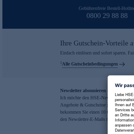
Gebührenfreie Bestell-Hotlin
0800 29 88 88
Ihre Gutschein-Vorteile a
Einfach einlösen und sofort sparen. F
1
Alle Gutscheinbedingungen
Newsletter abonnieren – 10 € Gutsch
Ich möchte den HSE-Newsletter abonni
Angebote & Gutscheine per E-Mail erh
bekommen Sie einen 10 € Gutschein. Ei
den Newsletter-E-Mails möglich.