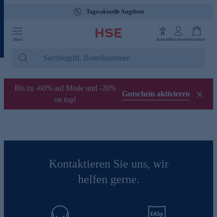
Tagesaktuelle Angebote
Menü
Ansicht
Mein Konto
Warenkorb
Bis zu -60% auf Mode und -20%
Gutschein aktivieren
on top!
Kontaktieren Sie uns, wir
helfen gerne.