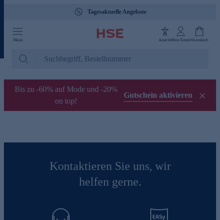
Tagesaktuelle Angebote
Menü
Ansicht
Mein Konto
Warenkorb
Bis zu -60% auf Mode und -20%
Gutschein aktivieren
on top!
Kontaktieren Sie uns, wir
helfen gerne.