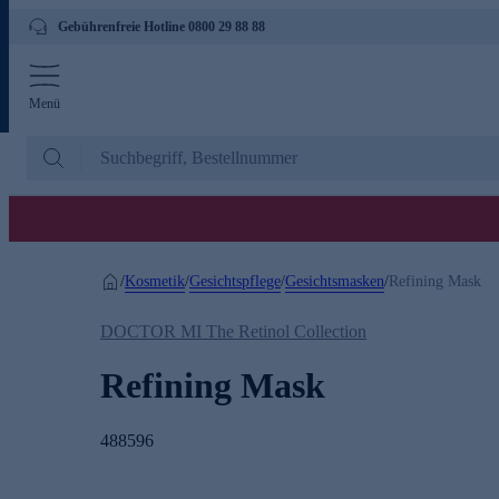
Gebührenfreie Hotline 0800 29 88 88
Menü
Kosmetik
Gesichtspflege
Gesichtsmasken
/
/
/
/
Refining Mask
DOCTOR MI The Retinol Collection
Refining Mask
488596