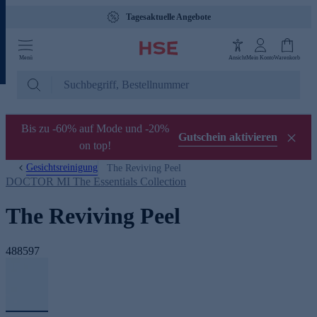
Tagesaktuelle Angebote
Menü
Ansicht
Mein Konto
Warenkorb
Bis zu -60% auf Mode und -20%
Gutschein aktivieren
on top!
Gesichtsreinigung
The Reviving Peel
DOCTOR MI The Essentials Collection
The Reviving Peel
488597