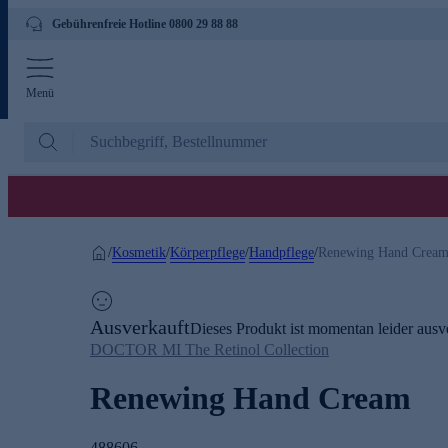
Gebührenfreie Hotline 0800 29 88 88
Menü
Kosmetik
Körperpflege
Handpflege
/
/
/
/
Renewing Hand Crea
Ausverkauft
Dieses Produkt ist momentan leider ausve
DOCTOR MI The Retinol Collection
Renewing Hand Cream
488606