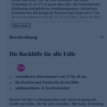
Tortenring 10 cm V2 ist quasi alles drin. Die kontrastreiche
Skalierung ermöglicht ein zentimetergenaues, stufenloses
Einstellen des Backrings für Kuchen und Torten mit 17 bis
30 cm Durchmesser und bis zu 10 cm Höhe. Noch ein Plus:
die Innenskalierung zum präzisen Einfüllen des Teigs.
Freuen Sie sich auf Ihre ganz persönlichen Backkreationen!
Mehr lesen
Ein paar weitere Details des Tortenrings im
Beschreibung
Überblick
verbesserter Klemmverschluss: Das patentierte
Die Backhilfe für alle Fälle
Verschlusssystem garantiert, dass der Ring nach dem
Einstellen stabil bleibt (hitzefest bis 220 °C).
hergestellt aus rostfreiem Edelstahl, der langlebig und
spülmaschinenfest ist
präzise Größenanpassung: Mit der Außenskalierung
lassen sich Kuchen und Torten auf den Zentimeter genau
verstellbarer Durchmesser von 17 bis 30 cm
zubereiten. Durch die Innenskalierung lässt sich der
für Kuchen und Torten bis 10 cm Höhe
Tortenring präzise befüllen.
spülmaschinen- & fruchtsäurefest
kein Auslaufen: Selbst bei flüssigem Teig bleibt alles
sicher im Ring. Bei Bedarf lässt sich der Tortenring mit
Backpapier umwickeln oder mit einem Springformboden
Backen Sie Ihre Lieblingskuchen und -torten in genau der
nutzen.
Größe und Höhe, die Sie sich vorstellen. Mit Sallys Tortenring
verstellbarer Durchmesser von 17 bis 30 cm