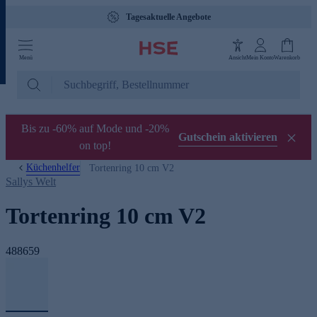
Tagesaktuelle Angebote
Menü
Ansicht
Mein Konto
Warenkorb
Bis zu -60% auf Mode und -20%
Gutschein aktivieren
on top!
Küchenhelfer
Tortenring 10 cm V2
Sallys Welt
Tortenring 10 cm V2
488659