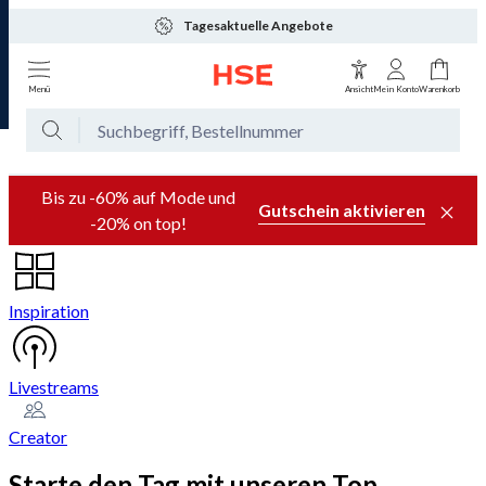
Tagesaktuelle Angebote
Menü
Ansicht
Mein Konto
Warenkorb
Bis zu -60% auf Mode und
Gutschein aktivieren
-20% on top!
Inspiration
Livestreams
Creator
Starte den Tag mit unseren Top