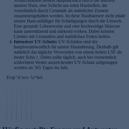
Schutzfunktion besteht hauptsächlich durch die Barriere
unserer Haut, eine Schicht aus toten Hautzellen, die
vornehmlich durch Ceramide als natürlicher Zement
zusammengehalten werden. Ist diese Hautbarriere nicht intakt
unsere Haut anfälliger für Schädigungen durch die Umwelt.
Eine gesunde Lebensweise und eine hochwertige Skincare
kann unterstützend und stärkend wirken. Dabei können
Cremes mit Ceramiden und natürlichen Fetten helfen.
Intensiver UV-Schutz:
UV-Schäden sind der
hauptverantwortlich für unsere Hautalterung. Deshalb gilt
natürlich das tägliche Verwenden von einem hohen LSF als
bester Schutz. Dabei sollte täglich, auch bei vermeintlich
K
schlechtem Wetter ausreichender UV-Schutz aufgetragen
r
werden an 365 Tagen im Jahr.
e
M
p
Empfohlene Artikel
ic
S
R
P
P
p
ro
ki
o
r
u
ig
n
ni
s
o
r
e
ee
m
a
p
sl
H
dl
al
c
o
a
a
in
is
e
li
n
u
g
m
a
s
e
t