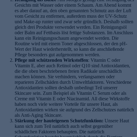
Gesichts mit Wasser oder einem Schaum. Am Abend kommt
es aber darauf an, den oben genannten Schmutz aus der Luft
vom Gesicht zu entfernen, außerdem muss der UV-Schutz
und Make-up runter und zwar sehr gründlich. Deshalb sollten
gleich drei Produkte verwendet werden. Ein Reinigungsöl
oder Balm auf Fettbasis löst fettige Substanzen. Im Anschluss
kann ein Reinigungsschaum angewendet werden. Die
Routine wird mit einem Toner abgeschlossen, der den pH-
Wert der Haut wiederherstellt, so kann die anschließende
Pflege besonders gut aufgenommen werden.
Pflege mit schützenden Wirkstoffen
: Vitamin C oder
Vitamin E, aber auch Retinol oder Q10 sind Antioxidantien,
die die oben beschriebenen freien Radikale unschädlich
machen können. Sie verhindern, verlangsamen oder
reparieren Zellschäden durch Umweltfaktoren. Verschiedene
Antioxidantien sollten deshalb unbedingt Teil unserer
Skincare sein. Zum Beispiel als Vitamin C Serum oder als
Creme mit Vitamin E oder Niacinamid. All diese Wirkstoffe
haben noch viele weitere Vorteile für unsere Haut, als
Antioxidantien wirken sie aufgrund des Zellschutzes natürlich
als Anti-Aging Skincare.
Stärkung der hauteigenen Schutzfunktion:
Unsere Haut
kann sich zum Teil natürlich auch selbst gegenüber
schädlichen Faktoren behaupten. Die natürlich