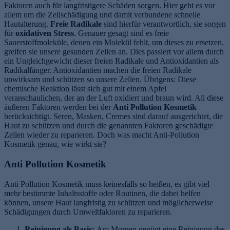
Faktoren auch für langfristigere Schäden sorgen. Hier geht es vor
allem um die Zellschädigung und damit verbundene schnelle
Hautalterung.
Freie Radikale
sind hierfür verantwortlich, sie sorgen
für
oxidativen Stress
. Genauer gesagt sind es freie
Sauerstoffmoleküle, denen ein Molekül fehlt, um dieses zu ersetzen,
greifen sie unsere gesunden Zellen an. Dies passiert vor allem durch
ein Ungleichgewicht dieser freien Radikale und Antioxidantien als
Radikalfänger. Antioxidantien machen die freien Radikale
unwirksam und schützen so unsere Zellen. Übrigens: Diese
chemische Reaktion lässt sich gut mit einem Apfel
veranschaulichen, der an der Luft oxidiert und braun wird. All diese
äußeren Faktoren werden bei der
Anti Pollution Kosmetik
berücksichtigt. Seren, Masken, Cremes sind darauf ausgerichtet, die
Haut zu schützen und durch die genannten Faktoren geschädigte
Zellen wieder zu reparieren. Doch was macht Anti-Pollution
Kosmetik genau, wie wirkt sie?
Anti Pollution Kosmetik
Anti Pollution Kosmetik muss keinesfalls so heißen, es gibt viel
mehr bestimmte Inhaltsstoffe oder Routinen, die dabei helfen
können, unsere Haut langfristig zu schützen und möglicherweise
Schädigungen durch Umweltfaktoren zu reparieren.
Reinigung als Basis:
Am Morgen genügt eine Reinigung des