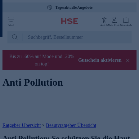
Tagesaktuelle Angebote
Menü
Ansicht
Mein Konto
Warenkorb
Bis zu -60% auf Mode und -20%
Gutschein aktivieren
on top!
Anti Pollution
Ratgeber-Übersicht
>
Beautyratgeber-Übersicht
Anti Pollution: So schützen Sie die Haut