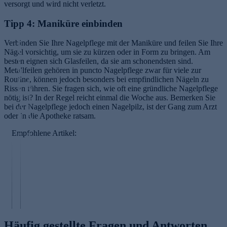
versorgt und wird nicht verletzt.
T
Tipp 4: Maniküre einbinden
i
p
Verbinden Sie Ihre Nagelpflege mit der Maniküre und feilen Sie Ihre
p
Nägel vorsichtig, um sie zu kürzen oder in Form zu bringen. Am
s
besten eignen sich Glasfeilen, da sie am schonendsten sind.
f
Metallfeilen gehören in puncto Nagelpflege zwar für viele zur
ü
Routine, können jedoch besonders bei empfindlichen Nägeln zu
r
7
Rissen führen. Sie fragen sich, wie oft eine gründliche Nagelpflege
d
A
nötig ist? In der Regel reicht einmal die Woche aus. Bemerken Sie
ie
n
bei der Nagelpflege jedoch einen Nagelpilz, ist der Gang zum Arzt
A
ti
oder in die Apotheke ratsam.
u
A
g
gi
Empfohlene Artikel:
e
n
n
g
p
T
fl
i
e
p
g
p
e
s
Häufig gestellte Fragen und Antworten