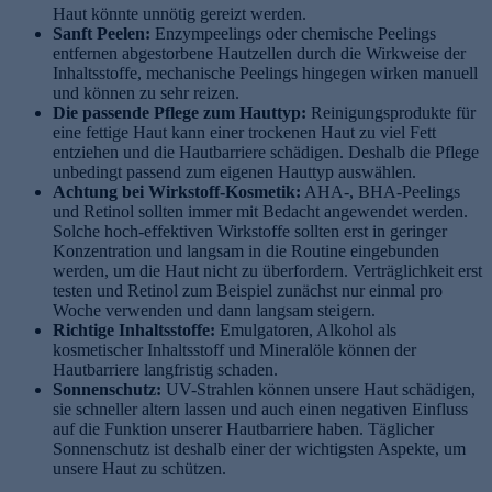
Haut könnte unnötig gereizt werden.
Sanft Peelen:
Enzympeelings oder chemische Peelings
entfernen abgestorbene Hautzellen durch die Wirkweise der
Inhaltsstoffe, mechanische Peelings hingegen wirken manuell
und können zu sehr reizen.
Die passende Pflege zum Hauttyp:
Reinigungsprodukte für
eine fettige Haut kann einer trockenen Haut zu viel Fett
entziehen und die Hautbarriere schädigen. Deshalb die Pflege
unbedingt passend zum eigenen Hauttyp auswählen.
Achtung bei Wirkstoff-Kosmetik:
AHA-, BHA-Peelings
und Retinol sollten immer mit Bedacht angewendet werden.
Solche hoch-effektiven Wirkstoffe sollten erst in geringer
Konzentration und langsam in die Routine eingebunden
werden, um die Haut nicht zu überfordern. Verträglichkeit erst
testen und Retinol zum Beispiel zunächst nur einmal pro
Woche verwenden und dann langsam steigern.
Richtige Inhaltsstoffe:
Emulgatoren, Alkohol als
kosmetischer Inhaltsstoff und Mineralöle können der
Hautbarriere langfristig schaden.
Sonnenschutz:
UV-Strahlen können unsere Haut schädigen,
sie schneller altern lassen und auch einen negativen Einfluss
auf die Funktion unserer Hautbarriere haben. Täglicher
Sonnenschutz ist deshalb einer der wichtigsten Aspekte, um
unsere Haut zu schützen.