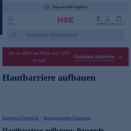
Tagesaktuelle Angebote
Menü
Ansicht
Mein Konto
Warenkorb
Bis zu -60% auf Mode und -20%
Gutschein aktivieren
on top!
Hautbarriere aufbauen
Ratgeber-Übersicht
>
Beautyratgeber-Übersicht
Hautbarriere aufbauen: Passende