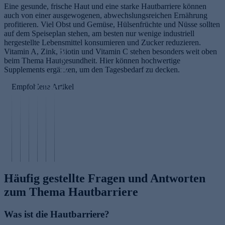
Eine gesunde, frische Haut und eine starke Hautbarriere können
auch von einer ausgewogenen, abwechslungsreichen Ernährung
profitieren. Viel Obst und Gemüse, Hülsenfrüchte und Nüsse sollten
auf dem Speiseplan stehen, am besten nur wenige industriell
hergestellte Lebensmittel konsumieren und Zucker reduzieren.
Vitamin A, Zink, Biotin und Vitamin C stehen besonders weit oben
S
beim Thema Hautgesundheit. Hier können hochwertige
p
Supplements ergänzen, um den Tagesbedarf zu decken.
ot
M
T
Empfohlene Artikel
ic
P
P
r
M
ro
r
u
e
a
n
B
o
r
at
n
ee
a
p
sl
m
d
dl
c
o
a
e
el
in
n
li
n
n
öl
g
e
s
e
t
Häufig gestellte Fragen und Antworten
zum Thema Hautbarriere
Was ist die Hautbarriere?