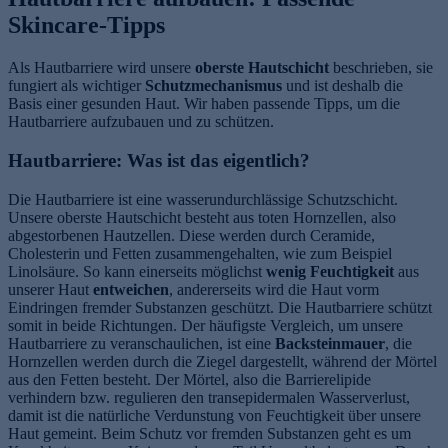
Skincare-Tipps
Als Hautbarriere wird unsere
oberste Hautschicht
beschrieben, sie
fungiert als wichtiger
Schutzmechanismus
und ist deshalb die
Basis einer gesunden Haut. Wir haben passende Tipps, um die
Hautbarriere aufzubauen und zu schützen.
Hautbarriere: Was ist das eigentlich?
Die Hautbarriere ist eine wasserundurchlässige Schutzschicht.
Unsere oberste Hautschicht besteht aus toten Hornzellen, also
abgestorbenen Hautzellen. Diese werden durch Ceramide,
Cholesterin und Fetten zusammengehalten, wie zum Beispiel
Linolsäure. So kann einerseits möglichst
wenig Feuchtigkeit
aus
unserer Haut
entweichen
, andererseits wird die Haut vorm
Eindringen fremder Substanzen geschützt. Die Hautbarriere schützt
somit in beide Richtungen. Der häufigste Vergleich, um unsere
Hautbarriere zu veranschaulichen, ist eine
Backsteinmauer
, die
Hornzellen werden durch die Ziegel dargestellt, während der Mörtel
aus den Fetten besteht. Der Mörtel, also die Barrierelipide
verhindern bzw. regulieren den transepidermalen Wasserverlust,
damit ist die natürliche Verdunstung von Feuchtigkeit über unsere
Haut gemeint. Beim Schutz vor fremden Substanzen geht es um