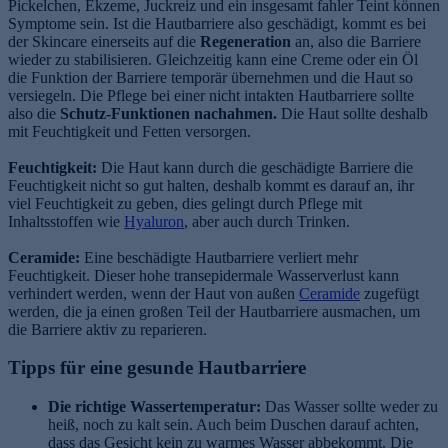
Pickelchen, Ekzeme, Juckreiz und ein insgesamt fahler Teint können
Symptome sein. Ist die Hautbarriere also geschädigt, kommt es bei
der Skincare einerseits auf die
Regeneration
an, also die Barriere
wieder zu stabilisieren. Gleichzeitig kann eine Creme oder ein Öl
die Funktion der Barriere temporär übernehmen und die Haut so
versiegeln. Die Pflege bei einer nicht intakten Hautbarriere sollte
also die
Schutz-Funktionen nachahmen.
Die Haut sollte deshalb
mit Feuchtigkeit und Fetten versorgen.
Feuchtigkeit:
Die Haut kann durch die geschädigte Barriere die
Feuchtigkeit nicht so gut halten, deshalb kommt es darauf an, ihr
viel Feuchtigkeit zu geben, dies gelingt durch Pflege mit
Inhaltsstoffen wie
Hyaluron
, aber auch durch Trinken.
Ceramide:
Eine beschädigte Hautbarriere verliert mehr
Feuchtigkeit. Dieser hohe transepidermale Wasserverlust kann
verhindert werden, wenn der Haut von außen
Ceramide
zugefügt
werden, die ja einen großen Teil der Hautbarriere ausmachen, um
die Barriere aktiv zu reparieren.
Tipps für eine gesunde Hautbarriere
Die richtige Wassertemperatur:
Das Wasser sollte weder zu
heiß, noch zu kalt sein. Auch beim Duschen darauf achten,
dass das Gesicht kein zu warmes Wasser abbekommt. Die