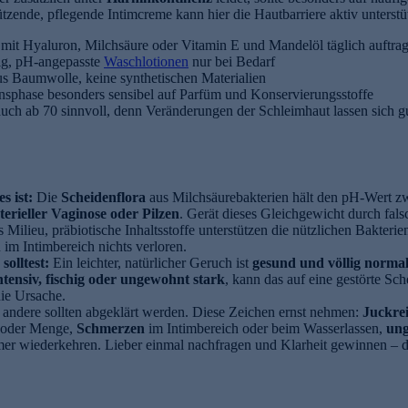
chützende, pflegende Intimcreme kann hier die Hautbarriere aktiv unte
mit Hyaluron, Milchsäure oder Vitamin E und Mandelöl täglich auftr
dig, pH-angepasste
Waschlotionen
nur bei Bedarf
s Baumwolle, keine synthetischen Materialien
ensphase besonders sensibel auf Parfüm und Konservierungsstoffe
ch ab 70 sinnvoll, denn Veränderungen der Schleimhaut lassen sich gu
s ist:
Die
Scheidenflora
aus Milchsäurebakterien hält den pH-Wert 
terieller Vaginose oder Pilzen
. Gerät dieses Gleichgewicht durch fal
 Milieu, präbiotische Inhaltsstoffe unterstützen die nützlichen Bakterie
im Intimbereich nichts verloren.
solltest:
Ein leichter, natürlicher Geruch ist
gesund und völlig norma
ntensiv, fischig oder ungewohnt stark
, kann das auf eine gestörte Sch
die Ursache.
andere sollten abgeklärt werden. Diese Zeichen ernst nehmen:
Juckre
z oder Menge,
Schmerzen
im Intimbereich oder beim Wasserlassen,
un
mer wiederkehren. Lieber einmal nachfragen und Klarheit gewinnen – da