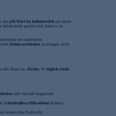
en den
pH-Wert im Intimbereich
auf einem
Inhaltsstoffe gestört wird, kann es zu
 unterstützt den natürlichen
assten
Intimwaschlotion
zu reinigen, ist in
rt oder Rasur an.
Merke:
1× täglich reicht
hlotion
oder eine pH-angepasste
die
Scheidenflora/Mikrobiom
-Balance.
 am besten ohne Duftstoffe.