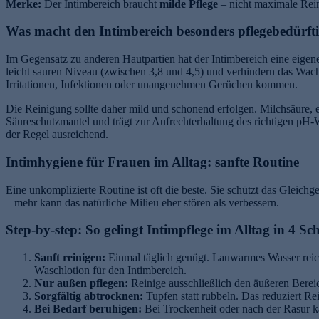
Merke:
Der Intimbereich braucht
milde Pflege
– nicht maximale Rei
Was macht den Intimbereich besonders pflegebedürft
Im Gegensatz zu anderen Hautpartien hat der Intimbereich eine eigene
leicht sauren Niveau (zwischen 3,8 und 4,5) und verhindern das Wachs
Irritationen, Infektionen oder unangenehmen Gerüchen kommen.
Die Reinigung sollte daher mild und schonend erfolgen. Milchsäure, e
Säureschutzmantel und trägt zur Aufrechterhaltung des richtigen pH
der Regel ausreichend.
Intimhygiene für Frauen im Alltag: sanfte Routine
Eine unkomplizierte Routine ist oft die beste. Sie schützt das Gleichg
– mehr kann das natürliche Milieu eher stören als verbessern.
Step-by-step: So gelingt Intimpflege im Alltag in 4 Sch
Sanft reinigen:
Einmal täglich genügt. Lauwarmes Wasser reich
Waschlotion für den Intimbereich.
Nur außen pflegen:
Reinige ausschließlich den äußeren Bereich
Sorgfältig abtrocknen:
Tupfen statt rubbeln. Das reduziert Rei
Bei Bedarf beruhigen:
Bei Trockenheit oder nach der Rasur ka