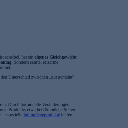
st sensibel, hat ein
eigenes Gleichgewicht
eaning
. Sondern sanfte, reizarme
nkommt.
en den Unterschied zwischen „gut gemeint"
ahren. Durch hormonelle Veränderungen,
gnete Produkte, etwa herkömmliche Seifen
nen spezielle
Intimpflegeprodukte
helfen,