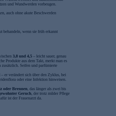
rstützen und Wundwerden vorbeugen.
agen, auch ohne akute Beschwerden
t behandeln, wenn sie früh erkannt
zwischen
3,8 und 4,5
– leicht sauer, genau
sche Produkte aus dem Takt, merkt man es
n zusätzlich. Seifen und parfümierte
l
– er verändert sich über den Zyklus, bei
eidenflora oder eine Infektion hinweisen.
iz oder Brennen
, das länger als zwei bis
gewohnter Geruch
, der trotz milder Pflege
für ist der Frauenarzt da.