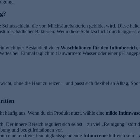
nigung.
ig?
 Schutzschicht, die von Milchsäurebakterien gebildet wird. Diese halt
tum schädlicher Bakterien. Wenn diese Schutzschicht durch aggressive 
in wichtiger Bestandteil vieler
Waschlotionen für den Intimbereich
,
-Wertes bei. Einmal täglich mit lauwarmem Wasser oder einer pH-angep
ewicht, ohne die Haut zu reizen – und passt sich flexibel an Alltag, Spo
ritten
t häufig aus. Wenn du ein Produkt nutzt, wähle eine
milde Intimwasc
. Der innere Bereich reguliert sich selbst – zu viel „Reinigung“ stört 
bung und beugt Irritationen vor.
nn eine reizfreie, feuchtigkeitsspendende
Intimcreme
hilfreich sein –