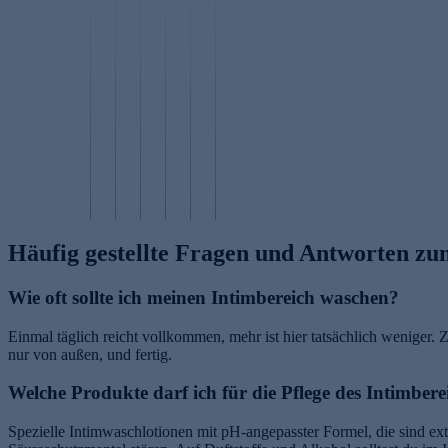
c
K
h
et
u
a
P
yl
p
ti
h
G
gl
fe
d
o
l
u
r
y
t
u
c
p
l
o
t
o
e
c
a
a
s
p
h
g
t
a
ti
o
i
h
P
m
d
li
n
io
H
in
e
n
g
n
A
Häufig gestellte Fragen und Antworten z
Wie oft sollte ich meinen Intimbereich waschen?
Einmal täglich reicht vollkommen, mehr ist hier tatsächlich weniger
nur von außen, und fertig.
Welche Produkte darf ich für die Pflege des Intimbere
Spezielle Intimwaschlotionen mit pH-angepasster Formel, die sind extr