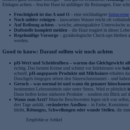
Einlagen achten – feuchte Haut ist anfälliger für Reizungen. Eine s
Feuchtigkeit ist das A und O
– eine reichhaltigere
Intimcreme
Noch milder reinigen
– lauwarmes Wasser reicht oft vollstän
Auf Reibung achten
– weiche, atmungsaktive Unterwäsche au
Duftstoffe komplett meiden
– die Haut reagiert in dieser Leb
Regelmäßige Vorsorge
– gynäkologische Check-ups bleiben au
werden.
Good to know: Darauf sollten wir noch achten
pH-Wert und Scheidenflora – warum das Gleichgewicht alle
richtig. Das hemmt Keime und schützt vor Infektionen wie
bak
schnell.
pH-angepasste Produkte mit Milchsäure
erhalten das
Duschgels hingegen stören den Säureschutzmantel – und haben 
Geruch – was normal ist und wann du genauer hinschauen 
bestimmten Lebensmitteln oder unter Stress. Wird er plötzlich
i
Dann helfen keine stärkeren Produkte – sondern ein Blick auf 
Wann zum Arzt?
Manche Beschwerden legen sich von selbst, 
P
drei Tage anhält, v
eränderter Ausfluss
– in Farbe, Konsisten
h
bleibt,
Rötungen, Schwellungen oder wunde Stellen
, die im
N
o
Empfohlene Artikel
-
s
A
p