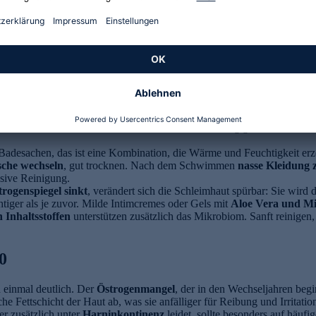
orne nach hinten wischen, um zu verhindern, dass Bakterien vom Anal
 dem Leben. Hormone, Schwangerschaft, Sport, Wechseljahre: jede Phase
st das Gewebe stärker durchblutet, empfindlicher, oft feuchter. Binde
h
. Lauwarmes Wasser oder eine sehr sanfte,
pH-angepasste Intimwasc
se besonders fehl am Platz.
Baumwollwäsche
, häufig gewechselte Ein
Badesachen, das ist eine Kombination, die Wärme und Feuchtigkeit erz
che wechseln
, gut trocknen. Nach dem Schwimmen
nasse Kleidung 
nsive Reinigung.
trogenspiegel sinkt
, verändert sich die Schleimhaut spürbar: Sie wird 
tiger als je zuvor. Milde Intimcremes oder Gels mit
Aloe Vera und Mi
 Inhaltsstoffen
unterstützen zusätzlich das Mikrobiom. Sanft reinigen,
0
 einmal deutlich. Der
Östrogenmangel
, der in den Wechseljahren begin
iche Fettschicht der Haut ab, was sie anfälliger für Reibung und Irritat
r zusätzlich unter
Harninkontinenz
leidet, sollte besonders auf häu