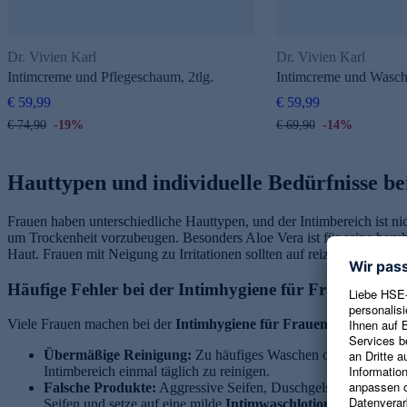
Dr. Vivien Karl
Dr. Vivien Karl
Intimcreme und Pflegeschaum, 2tlg.
Intimcreme und Waschl
€ 59,99
€ 59,99
€ 74,90
-19%
€ 69,90
-14%
Hauttypen und individuelle Bedürfnisse be
Frauen haben unterschiedliche Hauttypen, und der Intimbereich ist ni
um Trockenheit vorzubeugen. Besonders Aloe Vera ist für seine beruh
Haut. Frauen mit Neigung zu Irritationen sollten auf reizfreie
Intimpfl
Häufige Fehler bei der Intimhygiene für Frauen
Viele Frauen machen bei der
Intimhygiene für Frauen
unbewusst Feh
Übermäßige Reinigung:
Zu häufiges Waschen oder die Verwen
Intimbereich einmal täglich zu reinigen.
Falsche Produkte:
Aggressive Seifen, Duschgels oder parfüm
Seifen und setze auf eine milde
Intimwaschlotion
oder pH-ange