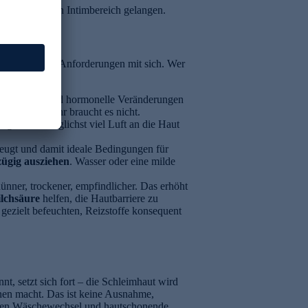
bereich in den Intimbereich gelangen.
 bringt andere Anforderungen mit sich. Wer
n, Schwitzen und hormonelle Veränderungen
hlotion
– mehr braucht es nicht.
lagen und möglichst viel Luft an die Haut
eugt und damit ideale Bedingungen für
zügig ausziehen
. Wasser oder eine milde
dünner, trockener, empfindlicher. Das erhöht
lchsäure
helfen, die Hautbarriere zu
 gezielt befeuchten, Reizstoffe konsequent
nt, setzt sich fort – die Schleimhaut wird
ionen macht. Das ist keine Ausnahme,
figen Wäschewechsel und hautschonende