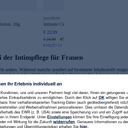
juno&me
otion, 2tlg.
Intimate Cleansing Foam
€ 22,99
€ 24,99
-8%
€ 153,27 / 1 l
i der Intimpflege für Frauen
cht anders. Während manche sensibel auf bestimmte Inhaltsstoffe reagie
igenden und feuchtigkeitsspendenden Eigenschaften bekannt und eignet 
egeprodukte
zurückgreifen, die frei von Duftstoffen sind.
ler, die zu Irritationen oder sogar Infektionen führen können. Zu den 
dung ungeeigneter Produkte kann die Haut austrocknen und die Scheide
ierte Produkte können den
pH-Wert im Intimbereich
durcheinanderbri
passte Waschlotion für den Intimbereich.