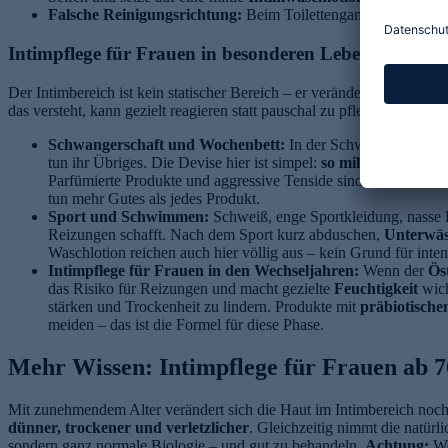
Falsche Reinigungsrichtung:
Beim Toilettengang immer von v
Intimpflege für Frauen in besonderen Lebensphasen
Der Intimbereich ist kein statischer Bereich – er verändert sich mit
das versteht, kann gezielt reagieren statt pauschal zu pflegen.
Schwangerschaft und Wochenbett:
In der Schwangerschaft i
tun ihr Übriges. Die Devise hier ist simpel:
so mild wie möglic
Parfümierte Produkte und aggressive Tenside sind in dieser Pha
tun mehr Gutes als jedes Produkt.
Sport und Schwimmen:
Schweiß, enge Sportkleidung, nasse 
Reizungen schafft. Nach dem Sport kurz abduschen,
Unterwäs
Waschlotion reichen auch hier völlig aus – kein Grund für inte
Intimpflege für Frauen in den Wechseljahren:
Wenn der
Ös
das Risiko für Reizungen und macht gezielte
Feuchtigkeit
wich
stärken und Trockenheit zu lindern. Produkte mit
präbiotischen
meiden – das ist die Formel für diese Phase.
Mehr Wissen: Intimpflege für Frauen ab 7
Mit zunehmendem Alter verändert sich die Haut im Intimbereich noch
dünner, trockener und verletzlicher
. Gleichzeitig nimmt die natürl
sondern ganz normale Biologie – und gut zu behandeln.
Achtung:
We